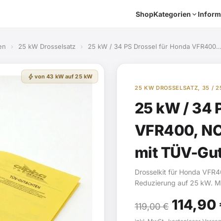
Shop
Kategorien
Inform
en
›
25 kW Drosselsatz
›
25 kW / 34 PS Drossel für Honda VFR400
bolt
von 43 kW auf 25 kW
25 KW DROSSELSATZ, 35 /
25 kW / 34 
VFR400, NC2
mit TÜV-Gu
Drosselkit für Honda VFR
Reduzierung auf 25 kW. M
Ursprü
114,90
119,00
€