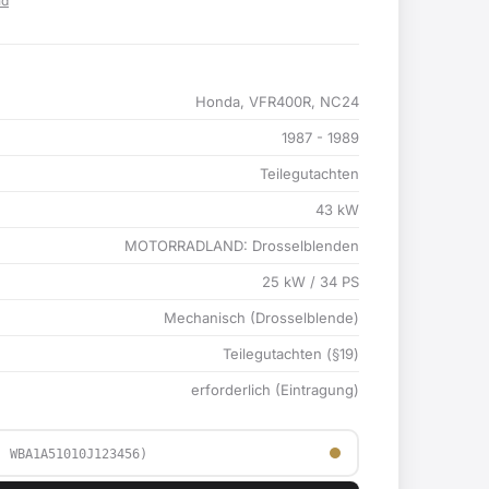
Preis
nd
ist:
€
114,90 €.
Honda, VFR400R, NC24
1987 - 1989
Teilegutachten
43 kW
MOTORRADLAND: Drosselblenden
25 kW / 34 PS
Mechanisch (Drosselblende)
Teilegutachten (§19)
erforderlich (Eintragung)