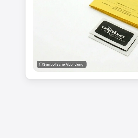
info
Symbolische Abbildung