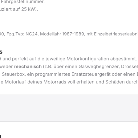
e Fahrgestellnummer.
uziert auf 25 kW).
, Fzg.Typ: NC24, Modelljahr 1987-1989, mit Einzelbetriebserlaubni
s
d und perfekt auf die jeweilige Motorkonfiguration abgestimmt
ntweder
mechanisch
(z.B. über einen Gaswegbegrenzer, Drossel
 Steuerbox, ein programmiertes Ersatzsteuergerät oder einen E
he Motorlauf deines Motorrads voll erhalten und Schäden durch
g