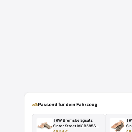
two_wheeler
Passend für dein Fahrzeug
TRW Bremsbelagsatz
TR
Sinter Street MCB585SH
Si
hinten ab Bj. 1999 - 2002
45,54
€
vor
46