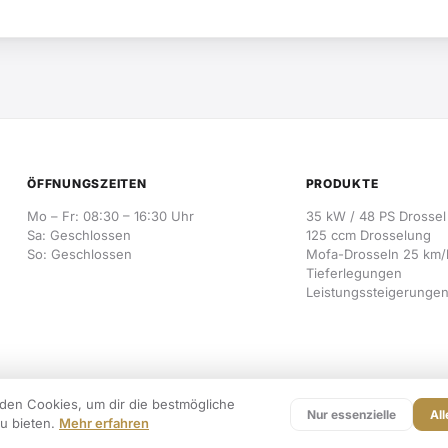
ÖFFNUNGSZEITEN
PRODUKTE
Mo – Fr: 08:30 – 16:30 Uhr
35 kW / 48 PS Drossel
Sa: Geschlossen
125 ccm Drosselung
So: Geschlossen
Mofa-Drosseln 25 km/
Tieferlegungen
Leistungssteigerunge
den Cookies, um dir die bestmögliche
Nur essenzielle
All
u bieten.
Mehr erfahren
Impressum
Datenschutz
AGB
Widerrufsbe