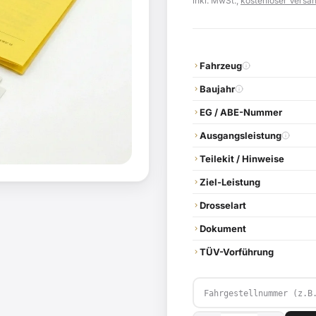
Preis
inkl. MwSt.,
kostenloser Versa
war:
119,00 
Fahrzeug
Baujahr
EG / ABE-Nummer
Ausgangsleistung
Teilekit / Hinweise
Ziel-Leistung
Drosselart
Dokument
TÜV-Vorführung