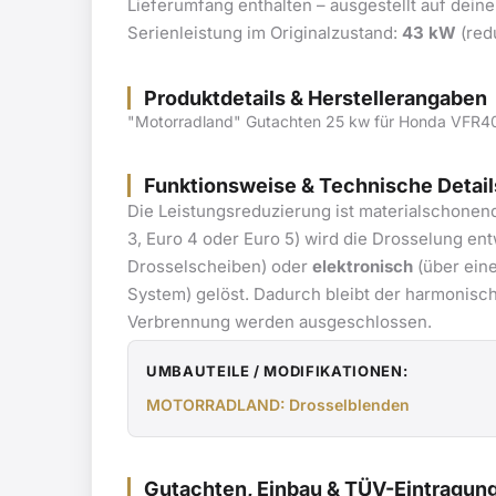
Lieferumfang enthalten – ausgestellt auf dein
Serienleistung im Originalzustand:
43 kW
(red
Produktdetails & Herstellerangaben
"Motorradland" Gutachten 25 kw für Honda VFR400
Funktionsweise & Technische Detail
Die Leistungsreduzierung ist materialschonen
3, Euro 4 oder Euro 5) wird die Drosselung e
Drosselscheiben) oder
elektronisch
(über eine
System) gelöst. Dadurch bleibt der harmonisc
Verbrennung werden ausgeschlossen.
UMBAUTEILE / MODIFIKATIONEN:
MOTORRADLAND: Drosselblenden
Gutachten, Einbau & TÜV-Eintragun