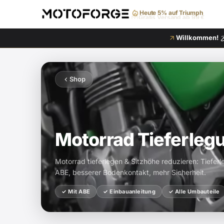
Gratis Versand ab 99 €
Willkommen!
Shop
Motorrad Tieferleg
Motorrad tieferlegen & Sitzhöhe reduzieren: Tiefe
ABE, besserer Bodenkontakt, mehr Sicherheit.
✓ Mit ABE
✓ Einbauanleitung
✓ Alle Umbauteile