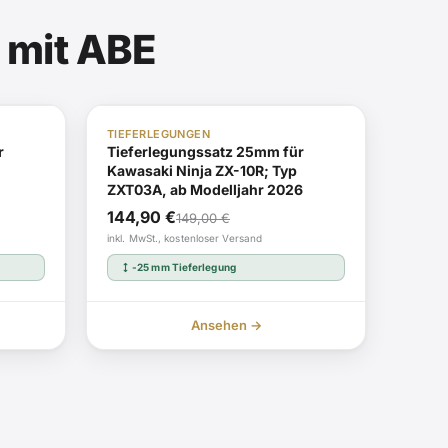
 mit ABE
uf Lager
ABE i.V.
Auf Lager
TIEFERLEGUNGEN
r
Tieferlegungssatz 25mm für
Kawasaki Ninja ZX-10R; Typ
ZXT03A, ab Modelljahr 2026
Ursprünglicher
Aktueller
144,90
€
149,00
€
Preis
Preis
inkl. MwSt., kostenloser Versand
war:
ist:
height
-25 mm Tieferlegung
149,00 €
144,90 €.
Ansehen →