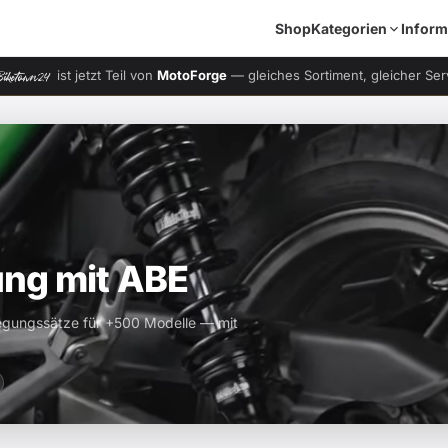
Shop
Kategorien
Inform
ist jetzt Teil von
MotoForge
— gleiches Sortiment, gleicher Se
ung mit ABE
rlegungssätze für +500 Modelle — mit