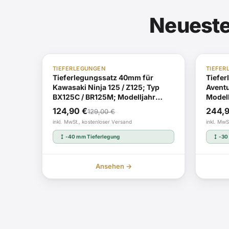
Neueste
ABE i.V.
Auf Lager
ABE i.V.
TIEFERLEGUNGEN
TIEFER
Tieferlegungssatz 40mm für
Tiefer
Kawasaki Ninja 125 / Z125; Typ
Aventu
BX125C / BR125M; Modelljahr
Model
2025
Ursprünglicher
Aktueller
Urspr
Aktue
124,90
€
244,
129,00
€
Preis
Preis
Preis
Preis
inkl. MwSt., kostenloser Versand
inkl. MwS
war:
ist:
war:
ist:
height
height
-40 mm Tieferlegung
-30
129,00 €
124,90 €.
249,0
244,9
Ansehen →