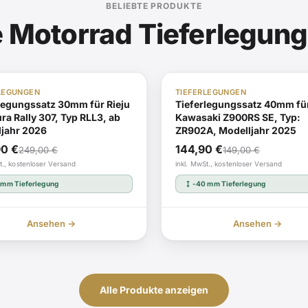
BELIEBTE PRODUKTE
 Motorrad Tieferlegung
Auf Lager
ABE i.V.
A
LEGUNGEN
TIEFERLEGUNGEN
legungssatz 30mm für Rieju
Tieferlegungssatz 40mm fü
ra Rally 307, Typ RLL3, ab
Kawasaki Z900RS SE, Typ:
ljahr 2026
ZR902A, Modelljahr 2025
ünglicher
ller
Ursprünglicher
Aktueller
90
€
144,90
€
249,00
€
149,00
€
Preis
Preis
t., kostenloser Versand
inkl. MwSt., kostenloser Versand
war:
ist:
height
 mm Tieferlegung
-40 mm Tieferlegung
0 €
0 €.
149,00 €
144,90 €.
Ansehen →
Ansehen →
Alle Produkte anzeigen