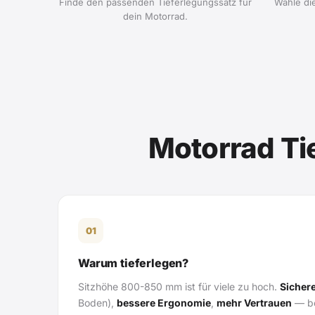
Finde den passenden Tieferlegungssatz für
Wähle d
dein Motorrad.
Motorrad Ti
01
Warum tieferlegen?
Sitzhöhe 800-850 mm ist für viele zu hoch.
Sicher
Boden),
bessere Ergonomie
,
mehr Vertrauen
— be