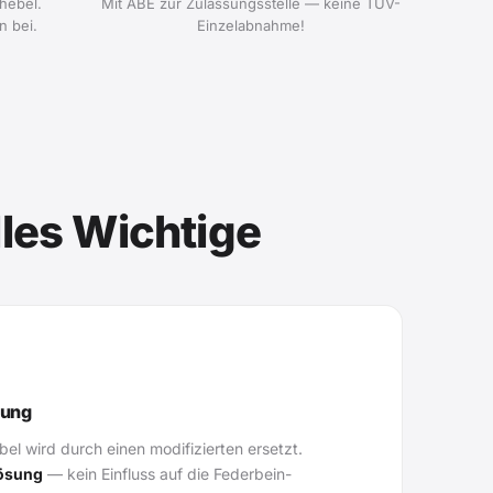
hebel.
Mit ABE zur Zulassungsstelle — keine TÜV-
n bei.
Einzelabnahme!
les Wichtige
gung
l wird durch einen modifizierten ersetzt.
Lösung
— kein Einfluss auf die Federbein-