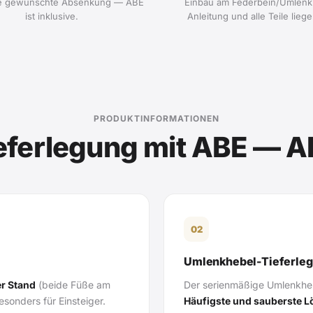
ie gewünschte Absenkung — ABE
Einbau am Federbein/Umlenk
ist inklusive.
Anleitung und alle Teile liege
PRODUKTINFORMATIONEN
eferlegung mit ABE — Al
02
Umlenkhebel-Tieferle
er Stand
(beide Füße am
Der serienmäßige Umlenkhebe
sonders für Einsteiger.
Häufigste und sauberste 