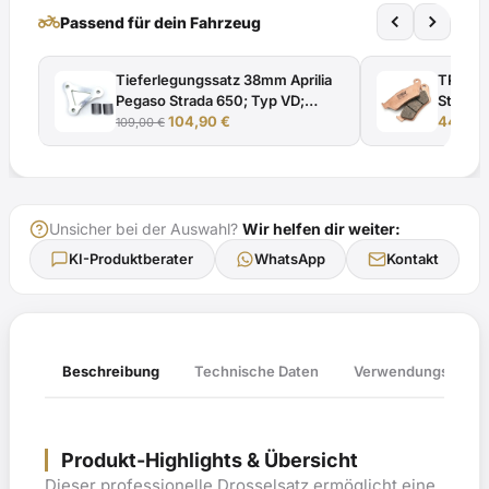
BE
two_wheeler
Passend für dein Fahrzeug
e11*2002/24*0170*
mit
Tieferlegungssatz 38mm Aprilia
TRW Br
TÜV-
Pegaso Strada 650; Typ VD;
Street
Gutachten
Ursprünglicher
Aktueller
Modelljahr 2005 EG-BE
104,90
€
2011 - 
44,96
109,00
€
Menge
Preis
Preis
e11*2002/24*0170* mit ABE
war:
ist:
109,00 €
104,90 €.
Unsicher bei der Auswahl?
Wir helfen dir weiter:
KI-Produktberater
WhatsApp
Kontakt
Verwendungsliste
Beschreibung
Technische Daten
Produkt-Highlights & Übersicht
Dieser professionelle Drosselsatz ermöglicht eine