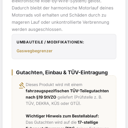
elektronische Ride-by-Wire-System) gelöst.
Dadurch bleibt der harmonische Motorlauf deines
Motorrads voll erhalten und Schäden durch zu
mageren Lauf oder unkontrollierte Verbrennung
werden ausgeschlossen.
UMBAUTEILE / MODIFIKATIONEN:
Gaswegbegrenzer
Gutachten, Einbau & TÜV-Eintragung
gavel
Dieses Produkt wird mit einem
fahrzeugspezifischen TÜV-Teilegutachten
nach §19 StVZO
geliefert (Prüfstelle z. B.
TÜV, DEKRA, KÜS oder GTÜ).
Wichtiger Hinweis zum Bestellablauf:
Das Gutachten wird auf die
17-stellige