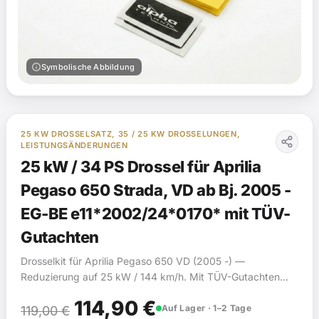
info
Symbolische Abbildung
25 KW DROSSELSATZ, 35 / 25 KW DROSSELUNGEN,
LEISTUNGSÄNDERUNGEN
25 kW / 34 PS Drossel für Aprilia
Pegaso 650 Strada, VD ab Bj. 2005 -
EG-BE e11*2002/24*0170* mit TÜV-
Gutachten
Drosselkit für Aprilia Pegaso 650 VD (2005 -) —
Reduzierung auf 25 kW / 144 km/h. Mit TÜV-Gutachten
(§19). Kompatibel mit 2 Fahrzeugmodellen.
Ursprünglicher
Aktueller
114,90
€
Auf Lager · 1–2 Tage
119,00
€