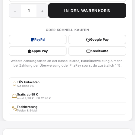
−
+
IN DEN WARENKORB
25
kW
/
ODER SCHNELL KAUFEN
34
PayPal
Google Pay
PS
Drossel
Apple Pay
Kreditkarte
für
Weitere Zahlungsarten an der Kasse: Klarna, Banküberweisung & mehr –
Aprilia
bei Zahlung per Überweisung oder FlizPay sparst du zusätzlich 1 %.
Pegaso
650
TÜV Gutachten
Strada,
Auf deine VIN
VD
Gratis ab 99 €
sonst 4,90 € · EU 12,90 €
ab
Bj.
Fachberatung
Telefon & E-Mail
2005
-
EG-