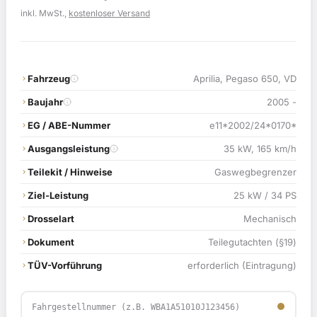
Preis
Preis
inkl. MwSt.,
kostenloser Versand
war:
ist:
119,00 €
114,90 €.
Fahrzeug
Aprilia, Pegaso 650, VD
Baujahr
2005 -
EG / ABE-Nummer
e11*2002/24*0170*
Ausgangsleistung
35 kW, 165 km/h
Teilekit / Hinweise
Gaswegbegrenzer
Ziel-Leistung
25 kW / 34 PS
Drosselart
Mechanisch
Dokument
Teilegutachten (§19)
TÜV-Vorführung
erforderlich (Eintragung)