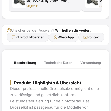
MCB557 ab Bj. 2002 - 2005
MCB623 
28,82
€
1997
33,43
Unsicher bei der Auswahl?
Wir helfen dir weiter:
KI-Produktberater
WhatsApp
Kontakt
Verwendungsliste
Beschreibung
Technische Daten
Produkt-Highlights & Übersicht
Dieser professionelle Drosselsatz ermöglicht eine
zuverlässige und gesetzlich konforme
Leistungsreduzierung für dein Motorrad. Das
Drosselkit ist passgenau für die Modelle von