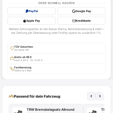
/
ODER SCHNELL KAUFEN
14
PayPal
Google Pay
PS
Drossel
Apple Pay
Kreditkarte
für
Weitere Zahlungsarten an der Kasse: Klarna, Banküberweisung & mehr –
Honda
bei Zahlung per Überweisung oder FlizPay sparst du zusätzlich 1 %.
CRM125,
JD10
TÜV Gutachten
ab
Auf deine VIN
Bj.
Gratis ab 99 €
sonst 4,90 € · EU 12,90 €
1993
-
Fachberatung
Telefon & E-Mail
mit
TÜV-
Gutachten
Menge
two_wheeler
Passend für dein Fahrzeug
TRW Bremsbelagsatz Allround
TRW Br