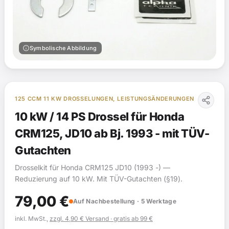
info
Symbolische Abbildung
125 CCM 11 KW DROSSELUNGEN, LEISTUNGSÄNDERUNGEN
10 kW / 14 PS Drossel für Honda
CRM125, JD10 ab Bj. 1993 - mit TÜV-
Gutachten
Drosselkit für Honda CRM125 JD10 (1993 -) —
Reduzierung auf 10 kW. Mit TÜV-Gutachten (§19).
79,00
€
Auf Nachbestellung · 5 Werktage
inkl. MwSt.,
zzgl. 4,90 € Versand · gratis ab 99 €