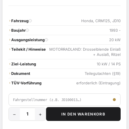
Fahrzeug
Honda, CRM125, JD10
Baujahr
1993 -
Ausgangsleistung
20 kW
Teilekit / Hinweise
MOTORRADLAND: Drosselblende Einlaß
+ Auslaß, Ritzel
Ziel-Leistung
10 kW / 14 PS
Dokument
Teilegutachten (§19)
TÜV-Vorführung
erforderlich (Eintragung)
−
+
IN DEN WARENKORB
10
kW