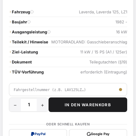
Fahrzeug
Laverda, Laverda 125, LZ1
Baujahr
1982 -
Ausgangsleistung
16 kW
Teilekit / Hinweise
MOTORRADLAND: Gasschieberanschlag
Ziel-Leistung
11 kW / 15 PS (A1 / 125er)
Dokument
Teilegutachten (§19)
TÜV-Vorführung
erforderlich (Eintragung)
−
+
IN DEN WARENKORB
11
kW
/
ODER SCHNELL KAUFEN
15
PayPal
Google Pay