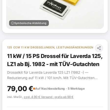
info
Symbolische Abbildung
125 CCM 11 KW DROSSELUNGEN, LEISTUNGSÄNDERUNGEN
11 kW / 15 PS Drossel für Laverda 125,
LZ1 ab Bj. 1982 - mit TÜV-Gutachten
Drosselkit für Laverda Laverda 125 LZ1 (1982 -) —
Reduzierung auf 11 kW / 101 km/h. Mit TÜV-Gutachten
(§19).
79,00
€
Auf Nachbestellung · 5 Werktage
inkl. MwSt.,
zzgl. 4,90 € Versand · gratis ab 99 €