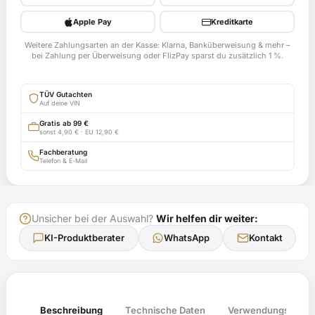
PS
Drossel
Apple Pay
Kreditkarte
für
Weitere Zahlungsarten an der Kasse: Klarna, Banküberweisung & mehr –
Laverda
bei Zahlung per Überweisung oder FlizPay sparst du zusätzlich 1 %.
125,
LZ1
TÜV Gutachten
ab
Auf deine VIN
Bj.
Gratis ab 99 €
sonst 4,90 € · EU 12,90 €
1982
-
Fachberatung
Telefon & E-Mail
mit
TÜV-
Gutachten
Unsicher bei der Auswahl?
Wir helfen dir weiter:
Menge
KI-Produktberater
WhatsApp
Kontakt
Verwendungsliste
Beschreibung
Technische Daten