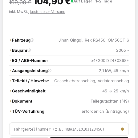
Ursprünglicher
Aktueller
104,90
€
Auf Lager · 1–2 Tage
109,00
€
Preis
Preis
inkl. MwSt.,
kostenloser Versand
war:
ist:
109,00 €
104,90 €.
Fahrzeug
Jinan Qingqi, Rex RS450, QM50QT-6
Baujahr
2005 -
EG / ABE-Nummer
e4*2002/24*0368*
Ausgangsleistung
2,1 kW, 45 km/h
Teilekit / Hinweise
Gasschieberanschlag, Variatoranschlag
Geschwindigkeit
45 → 25 km/h
Dokument
Teilegutachten (§19)
TÜV-Vorführung
erforderlich (Eintragung)