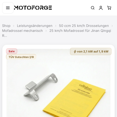
Shop
›
Leistungsänderungen
›
50 ccm 25 km/h Drosselungen
›
Mofadrossel mechanisch
›
25 km/h Mofadrossel für Jinan Qingqi
R…
bolt
Sale
von 2,1 kW auf 1,9 kW
TÜV Gutachten §19