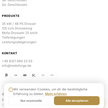
So: Geschlossen
PRODUKTE
35 kW / 48 PS Drossel
125 ccm Drosselung
Mofa-Drosseln 25 km/h
Tieferlegungen
Leistungssteigerungen
KONTAKT
+49 8321 694 23 03
info@motoforge.de
Wir verwenden Cookies, um dir die bestmögliche
Erfahrung zu bieten.
Mehr erfahren
© 2026 MotoForge. Alle Rechte vorbehalten.
Weblabs
Impressum
Datenschutz
AGB
Widerrufsbelehrung
Versand & Zahlung
Kontakt
Nur essenzielle
Alle akzeptieren
Cookies
Vertrag widerrufen