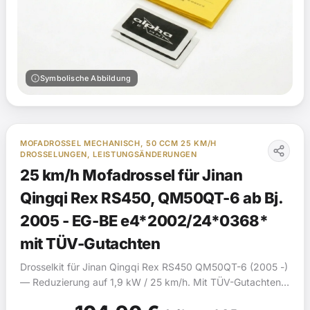
info
Symbolische Abbildung
MOFADROSSEL MECHANISCH, 50 CCM 25 KM/H
DROSSELUNGEN, LEISTUNGSÄNDERUNGEN
25 km/h Mofadrossel für Jinan
Qingqi Rex RS450, QM50QT-6 ab Bj.
2005 - EG-BE e4*2002/24*0368*
mit TÜV-Gutachten
Drosselkit für Jinan Qingqi Rex RS450 QM50QT-6 (2005 -)
— Reduzierung auf 1,9 kW / 25 km/h. Mit TÜV-Gutachten
(§19).