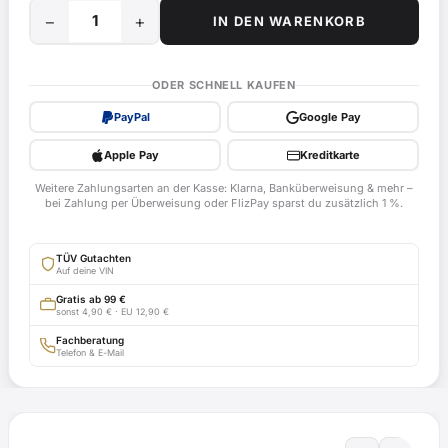
−
+
IN DEN WARENKORB
25
km/h
Mofadrossel
ODER SCHNELL KAUFEN
für
PayPal
Google Pay
Jinan
Qingqi
Apple Pay
Kreditkarte
Rex
Weitere Zahlungsarten an der Kasse: Klarna, Banküberweisung & mehr –
RS450,
bei Zahlung per Überweisung oder FlizPay sparst du zusätzlich 1 %.
QM50QT-
6
TÜV Gutachten
ab
Auf deine VIN
Bj.
Gratis ab 99 €
sonst 4,90 € · EU 12,90 €
2005
-
Fachberatung
Telefon & E-Mail
EG-
BE
e4*2002/24*0368*
mit