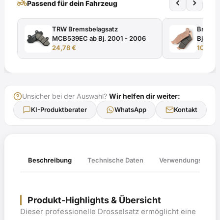
two_wheeler
Passend für dein Fahrzeug
TÜV-
Gutachten
TRW Bremsbelagsatz
Bremsb
Menge
MCB539EC ab Bj. 2001 - 2006
Bj. 200
24,78
€
10,90
Unsicher bei der Auswahl?
Wir helfen dir weiter:
KI-Produktberater
WhatsApp
Kontakt
Verwendungsliste
Beschreibung
Technische Daten
Produkt-Highlights & Übersicht
Dieser professionelle Drosselsatz ermöglicht eine