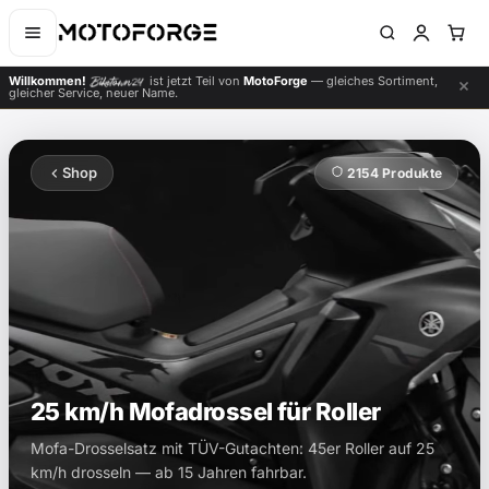
Willkommen!
ist jetzt Teil von
MotoForge
— gleiches Sortiment,
gleicher Service, neuer Name.
Shop
2154 Produkte
25 km/h Mofadrossel für Roller
Mofa-Drosselsatz mit TÜV-Gutachten: 45er Roller auf 25
km/h drosseln — ab 15 Jahren fahrbar.