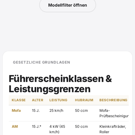
Modellfilter öffnen
GESETZLICHE GRUNDLAGEN
Führerscheinklassen &
Leistungsgrenzen
KLASSE
ALTER
LEISTUNG
HUBRAUM
BESCHREIBUNG
Mofa
15 J.
25 km/h
50 ccm
Mofa-
Prüfbescheinigung
AM
15 J.*
4 kW (45
50 ccm
Kleinkrafträder,
km/h)
Roller