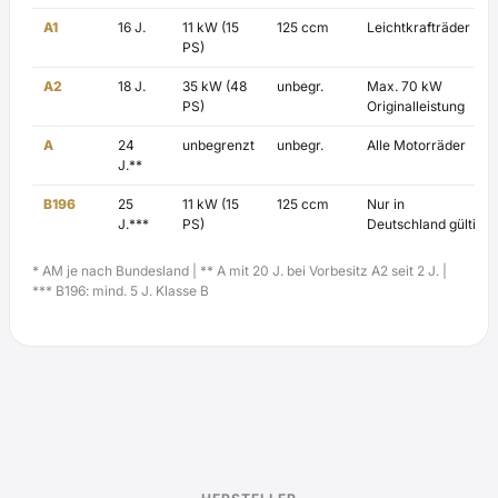
A1
16 J.
11 kW (15
125 ccm
Leichtkrafträder
PS)
A2
18 J.
35 kW (48
unbegr.
Max. 70 kW
PS)
Originalleistung
A
24
unbegrenzt
unbegr.
Alle Motorräder
J.**
B196
25
11 kW (15
125 ccm
Nur in
J.***
PS)
Deutschland gültig
* AM je nach Bundesland | ** A mit 20 J. bei Vorbesitz A2 seit 2 J. |
*** B196: mind. 5 J. Klasse B