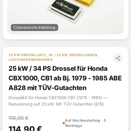
info
Symbolische Abbildung
25 KW DROSSELSATZ, 35 / 25 KW DROSSELUNGEN,
LEISTUNGSÄNDERUNGEN
25 kW / 34 PS Drossel für Honda
CBX1000, CB1 ab Bj. 1979 - 1985 ABE
A828 mit TÜV-Gutachten
Drosselkit für Honda CBX1000 CB1 (1979 - 1985) —
Reduzierung auf 25 kW. Mit TÜV-Gutachten (§19).
119,00
€
Auf Nachbestellung · 5
Werktage
Ursprünglicher
Aktueller
114,90
€