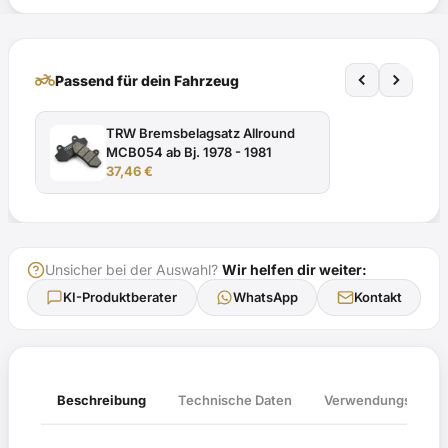
mit
TÜV-
Gutachten
two_wheeler
Passend für dein Fahrzeug
Menge
TRW Bremsbelagsatz Allround
MCB054 ab Bj. 1978 - 1981
37,46
€
Unsicher bei der Auswahl?
Wir helfen dir weiter:
KI-Produktberater
WhatsApp
Kontakt
Verwendungsliste
Beschreibung
Technische Daten