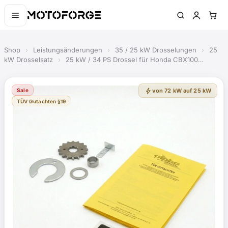
Shop
›
Leistungsänderungen
›
35 / 25 kW Drosselungen
›
25
kW Drosselsatz
›
25 kW / 34 PS Drossel für Honda CBX100…
bolt
Sale
von 72 kW auf 25 kW
TÜV Gutachten §19