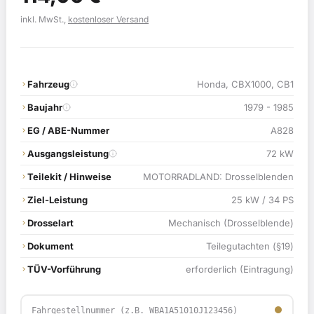
Preis
Preis
inkl. MwSt.,
kostenloser Versand
war:
ist:
119,00 €
114,90 €.
Fahrzeug
Honda, CBX1000, CB1
Baujahr
1979 - 1985
EG / ABE-Nummer
A828
Ausgangsleistung
72 kW
Teilekit / Hinweise
MOTORRADLAND: Drosselblenden
Ziel-Leistung
25 kW / 34 PS
Drosselart
Mechanisch (Drosselblende)
Dokument
Teilegutachten (§19)
TÜV-Vorführung
erforderlich (Eintragung)