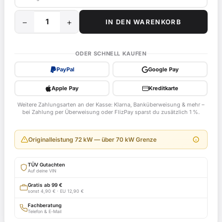
−
+
IN DEN WARENKORB
25
kW
/
ODER SCHNELL KAUFEN
34
PayPal
Google Pay
PS
Drossel
Apple Pay
Kreditkarte
für
Weitere Zahlungsarten an der Kasse: Klarna, Banküberweisung & mehr –
Honda
bei Zahlung per Überweisung oder FlizPay sparst du zusätzlich 1 %.
CBX1000,
CB1
Originalleistung 72 kW — über 70 kW Grenze
ab
Bj.
TÜV Gutachten
1979
Auf deine VIN
-
Gratis ab 99 €
sonst 4,90 € · EU 12,90 €
1985
ABE
Fachberatung
Telefon & E-Mail
A828