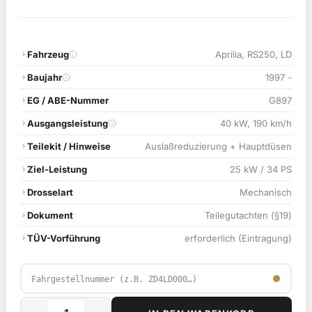
war:
ist:
119,00 €
114,90 €.
Fahrzeug
Aprilia, RS250, LD
Baujahr
1997 -
EG / ABE-Nummer
G897
Ausgangsleistung
40 kW, 190 km/h
Teilekit / Hinweise
Auslaßreduzierung + Hauptdüsen
Ziel-Leistung
25 kW / 34 PS
Drosselart
Mechanisch
Dokument
Teilegutachten (§19)
TÜV-Vorführung
erforderlich (Eintragung)