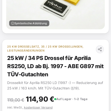
info
Symbolische Abbildung
25 KW DROSSELSATZ, 35 / 25 KW DROSSELUNGEN,
LEISTUNGSÄNDERUNGEN
25 kW / 34 PS Drossel für Aprilia
RS250, LD ab Bj. 1997 - ABE G897 mit
TÜV-Gutachten
Drosselkit für Aprilia RS250 LD (1997 -) — Reduzierung auf
25 kW / 163 km/h. Mit TÜV-Gutachten (§19).
Ursprünglicher
Aktueller
114,90
€
Auf Lager · 1–2 Tage
119,00
€
Preis
Preis
inkl. MwSt.,
kostenloser Versand