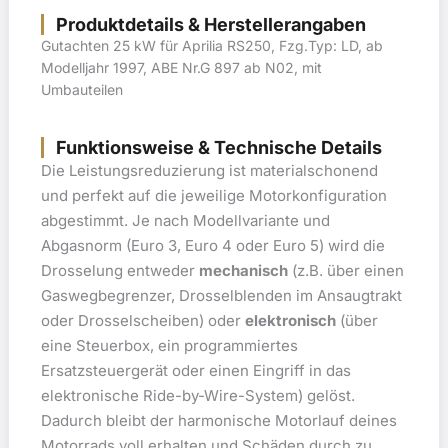
Produktdetails & Herstellerangaben
Gutachten 25 kW für Aprilia RS250, Fzg.Typ: LD, ab
Modelljahr 1997, ABE Nr.G 897 ab N02, mit
Umbauteilen
Funktionsweise & Technische Details
Die Leistungsreduzierung ist materialschonend
und perfekt auf die jeweilige Motorkonfiguration
abgestimmt. Je nach Modellvariante und
Abgasnorm (Euro 3, Euro 4 oder Euro 5) wird die
Drosselung entweder
mechanisch
(z.B. über einen
Gaswegbegrenzer, Drosselblenden im Ansaugtrakt
oder Drosselscheiben) oder
elektronisch
(über
eine Steuerbox, ein programmiertes
Ersatzsteuergerät oder einen Eingriff in das
elektronische Ride-by-Wire-System) gelöst.
Dadurch bleibt der harmonische Motorlauf deines
Motorrads voll erhalten und Schäden durch zu