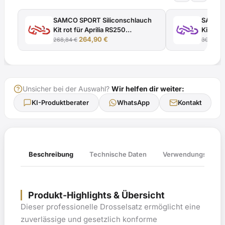
Menge
SAMCO SPORT Siliconschlauch
SAMCO 
Kit rot für Aprilia RS250
Kit viol
Ursprünglicher
Aktueller
Modelljahr 1994-2003
264,90
€
Modell
268,84
€
308,77
€
Preis
Preis
war:
ist:
268,84 €
264,90 €.
Unsicher bei der Auswahl?
Wir helfen dir weiter:
KI-Produktberater
WhatsApp
Kontakt
Verwendungsliste
Beschreibung
Technische Daten
Produkt-Highlights & Übersicht
Dieser professionelle Drosselsatz ermöglicht eine
zuverlässige und gesetzlich konforme