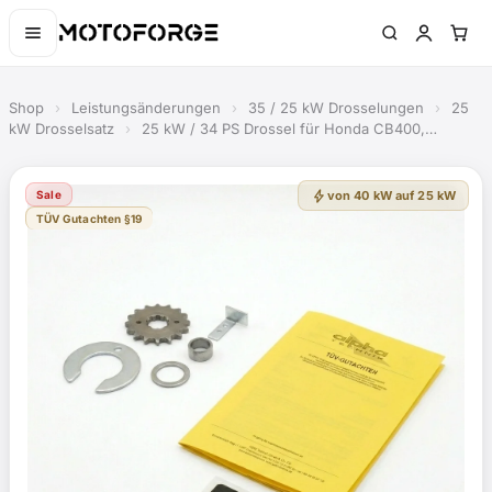
Shop
›
Leistungsänderungen
›
35 / 25 kW Drosselungen
›
25
kW Drosselsatz
›
25 kW / 34 PS Drossel für Honda CB400,…
bolt
Sale
von 40 kW auf 25 kW
TÜV Gutachten §19