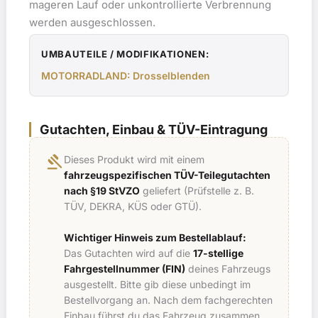
mageren Lauf oder unkontrollierte Verbrennung
werden ausgeschlossen.
UMBAUTEILE / MODIFIKATIONEN:
MOTORRADLAND: Drosselblenden
Gutachten, Einbau & TÜV-Eintragung
gavel
Dieses Produkt wird mit einem
fahrzeugspezifischen TÜV-Teilegutachten
nach §19 StVZO
geliefert (Prüfstelle z. B.
TÜV, DEKRA, KÜS oder GTÜ).
Wichtiger Hinweis zum Bestellablauf:
Das Gutachten wird auf die
17-stellige
Fahrgestellnummer (FIN)
deines Fahrzeugs
ausgestellt. Bitte gib diese unbedingt im
Bestellvorgang an. Nach dem fachgerechten
Einbau führst du das Fahrzeug zusammen