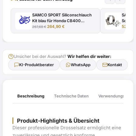
SAMCO SPORT Siliconschlauch
SAMCO
Kit blau für Honda CB400
Schlauc
Ursprünglicher
Aktueller
Modelljahr 1995-1998
264,90
€
CB400 
52,36
267,68
€
Preis
Preis
war:
ist:
267,68 €
264,90 €.
Unsicher bei der Auswahl?
Wir helfen dir weiter:
KI-Produktberater
WhatsApp
Kontakt
Verwendungsliste
Beschreibung
Technische Daten
Produkt-Highlights & Übersicht
Dieser professionelle Drosselsatz ermöglicht eine
zuverlässige und gesetzlich konforme