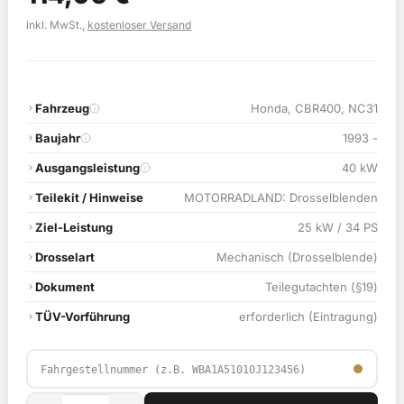
Preis
Preis
inkl. MwSt.,
kostenloser Versand
war:
ist:
119,00 €
114,90 €.
Fahrzeug
Honda, CBR400, NC31
Baujahr
1993 -
Ausgangsleistung
40 kW
Teilekit / Hinweise
MOTORRADLAND: Drosselblenden
Ziel-Leistung
25 kW / 34 PS
Drosselart
Mechanisch (Drosselblende)
Dokument
Teilegutachten (§19)
TÜV-Vorführung
erforderlich (Eintragung)