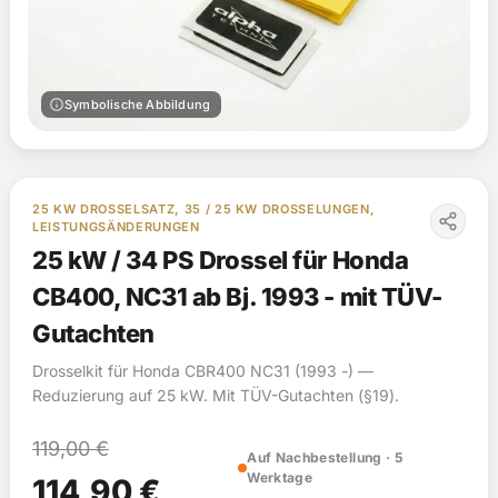
info
Symbolische Abbildung
25 KW DROSSELSATZ, 35 / 25 KW DROSSELUNGEN,
LEISTUNGSÄNDERUNGEN
25 kW / 34 PS Drossel für Honda
CB400, NC31 ab Bj. 1993 - mit TÜV-
Gutachten
Drosselkit für Honda CBR400 NC31 (1993 -) —
Reduzierung auf 25 kW. Mit TÜV-Gutachten (§19).
119,00
€
Auf Nachbestellung · 5
Werktage
Ursprünglicher
Aktueller
114,90
€