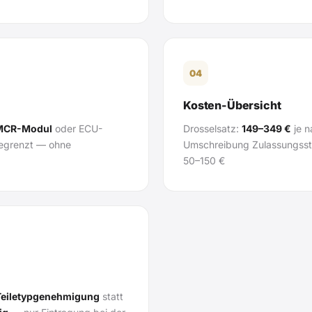
04
Kosten-Übersicht
MCR-Modul
oder ECU-
Drosselsatz:
149–349 €
je n
begrenzt — ohne
Umschreibung Zulassungsstel
50–150 €
Teiletypgenehmigung
statt