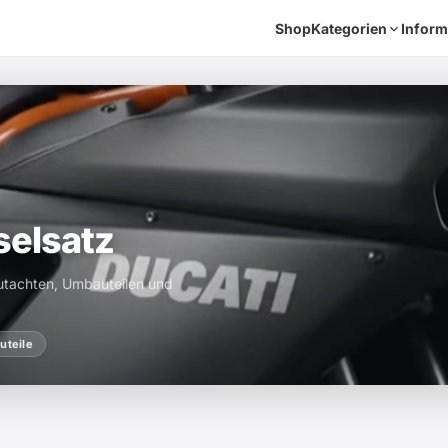
Shop
Kategorien
Inform
selsatz
utachten, Umbauteilen und
uteile