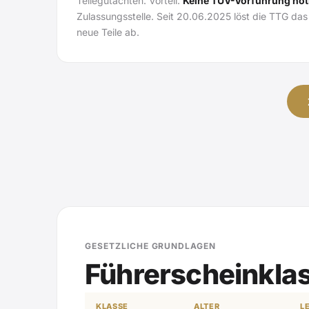
Teilegutachten. Vorteil:
Keine TÜV-Vorführung nöt
Zulassungsstelle. Seit 20.06.2025 löst die TTG das
neue Teile ab.
GESETZLICHE GRUNDLAGEN
Führerscheinkla
KLASSE
ALTER
L