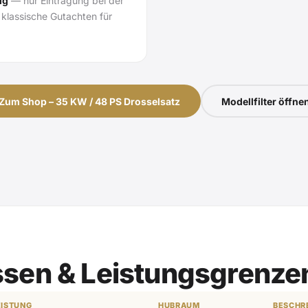
ig
— nur Eintragung bei der
 klassische Gutachten für
Zum Shop – 35 KW / 48 PS Drosselsatz
Modellfilter öffne
ssen & Leistungsgrenze
EISTUNG
HUBRAUM
BESCHR