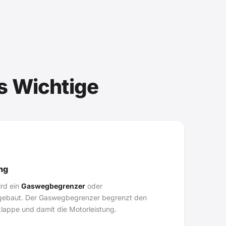
s Wichtige
ng
ird ein
Gaswegbegrenzer
oder
gebaut. Der Gaswegbegrenzer begrenzt den
lappe und damit die Motorleistung.