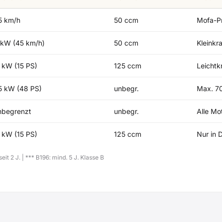
5 km/h
50 ccm
Mofa-P
 kW (45 km/h)
50 ccm
Kleinkra
1 kW (15 PS)
125 ccm
Leichtk
5 kW (48 PS)
unbegr.
Max. 70
nbegrenzt
unbegr.
Alle Mo
1 kW (15 PS)
125 ccm
Nur in 
it 2 J. | *** B196: mind. 5 J. Klasse B