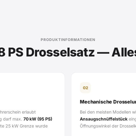
PRODUKTINFORMATIONEN
8 PS Drosselsatz — Alle
02
Mechanische Drosselu
hrerschein erlaubt
Bei den meisten Modellen w
ng darf max.
70 kW (95 PS)
Ansaugschnüffelstück
ein
alte 25 kW Grenze wurde
Öffnungswinkel der Drosselk