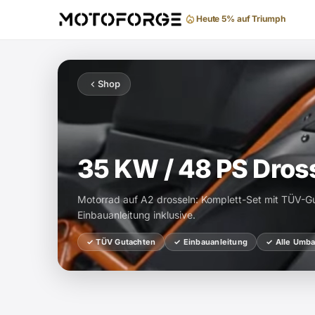
Gratis Versand ab 99 €
Shop
35 KW / 48 PS Dros
Motorrad auf A2 drosseln: Komplett-Set mit TÜV-G
Einbauanleitung inklusive.
✓ TÜV Gutachten
✓ Einbauanleitung
✓ Alle Umba