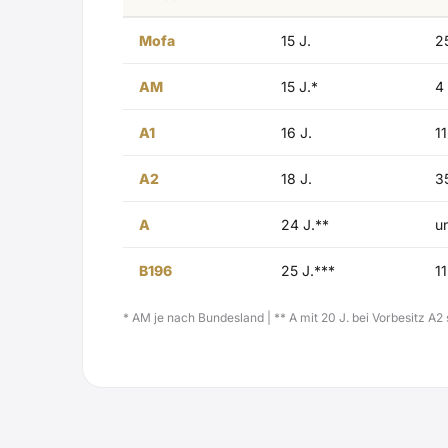
Mofa
15 J.
2
AM
15 J.*
4
A1
16 J.
1
A2
18 J.
3
A
24 J.**
u
B196
25 J.***
1
* AM je nach Bundesland | ** A mit 20 J. bei Vorbesitz A2 se