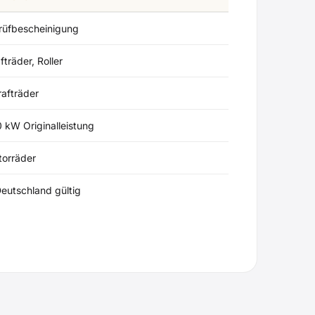
rüfbescheinigung
fträder, Roller
rafträder
 kW Originalleistung
torräder
Deutschland gültig