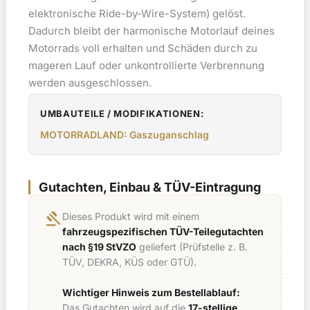
elektronische Ride-by-Wire-System) gelöst.
Dadurch bleibt der harmonische Motorlauf deines
Motorrads voll erhalten und Schäden durch zu
mageren Lauf oder unkontrollierte Verbrennung
werden ausgeschlossen.
UMBAUTEILE / MODIFIKATIONEN:
MOTORRADLAND: Gaszuganschlag
Gutachten, Einbau & TÜV-Eintragung
gavel
Dieses Produkt wird mit einem
fahrzeugspezifischen TÜV-Teilegutachten
nach §19 StVZO
geliefert (Prüfstelle z. B.
TÜV, DEKRA, KÜS oder GTÜ).
Wichtiger Hinweis zum Bestellablauf:
Das Gutachten wird auf die
17-stellige