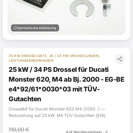
info
Symbolische Abbildung
25 KW DROSSELSATZ, 35 / 25 KW DROSSELUNGEN,
LEISTUNGSÄNDERUNGEN
25 kW / 34 PS Drossel für Ducati
Monster 620, M4 ab Bj. 2000 - EG-BE
e4*92/61*0030*03 mit TÜV-
Gutachten
Drosselkit für Ducati Monster 620 M4 (2000 -) —
Reduzierung auf 25 kW. Mit TÜV-Gutachten (§19).
119,00
€
Auf Nachbestellung · 5