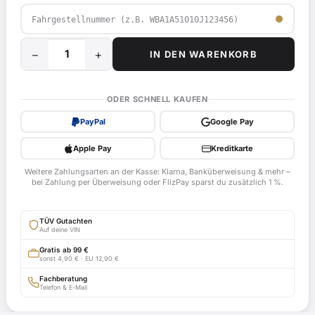
−
+
IN DEN WARENKORB
25
kW
/
ODER SCHNELL KAUFEN
34
PayPal
Google Pay
PS
Drossel
Apple Pay
Kreditkarte
für
Weitere Zahlungsarten an der Kasse: Klarna, Banküberweisung & mehr –
Ducati
bei Zahlung per Überweisung oder FlizPay sparst du zusätzlich 1 %.
Monster
620,
TÜV Gutachten
M4
Auf deine VIN
ab
Gratis ab 99 €
sonst 4,90 € · EU 12,90 €
Bj.
2000
Fachberatung
Telefon & E-Mail
-
EG-