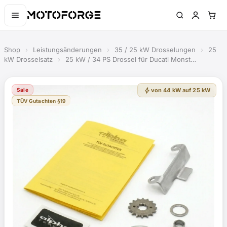
Shop
›
Leistungsänderungen
›
35 / 25 kW Drosselungen
›
25
kW Drosselsatz
›
25 kW / 34 PS Drossel für Ducati Monst…
bolt
Sale
von 44 kW auf 25 kW
TÜV Gutachten §19