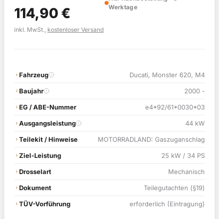
Werktage
Ursprünglicher
Aktueller
114,90
€
Preis
Preis
inkl. MwSt.,
kostenloser Versand
war:
ist:
119,00 €
114,90 €.
Fahrzeug
Ducati, Monster 620, M4
Baujahr
2000 -
EG / ABE-Nummer
e4*92/61*0030*03
Ausgangsleistung
44 kW
Teilekit / Hinweise
MOTORRADLAND: Gaszuganschlag
Ziel-Leistung
25 kW / 34 PS
Drosselart
Mechanisch
Dokument
Teilegutachten (§19)
TÜV-Vorführung
erforderlich (Eintragung)