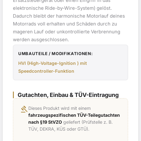
Ersatzsteuergerät oder einen Eingriff in das
elektronische Ride-by-Wire-System) gelöst.
Dadurch bleibt der harmonische Motorlauf deines
Motorrads voll erhalten und Schäden durch zu
mageren Lauf oder unkontrollierte Verbrennung
werden ausgeschlossen.
UMBAUTEILE / MODIFIKATIONEN:
HVI (High-Voltage-Ignition ) mit
Speedcontroller-Funktion
Gutachten, Einbau & TÜV-Eintragung
gavel
Dieses Produkt wird mit einem
fahrzeugspezifischen TÜV-Teilegutachten
nach §19 StVZO
geliefert (Prüfstelle z. B.
TÜV, DEKRA, KÜS oder GTÜ).