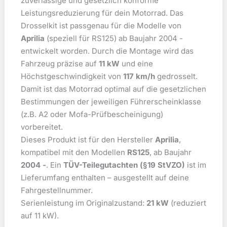
zuverlässige und gesetzlich konforme
Leistungsreduzierung für dein Motorrad. Das
Drosselkit ist passgenau für die Modelle von
Aprilia
(speziell für RS125) ab Baujahr 2004 -
entwickelt worden. Durch die Montage wird das
Fahrzeug präzise auf
11 kW
und eine
Höchstgeschwindigkeit von
117 km/h
gedrosselt.
Damit ist das Motorrad optimal auf die gesetzlichen
Bestimmungen der jeweiligen Führerscheinklasse
(z.B. A2 oder Mofa-Prüfbescheinigung)
vorbereitet.
Dieses Produkt ist für den Hersteller
Aprilia
,
kompatibel mit den Modellen
RS125
, ab Baujahr
2004 -
. Ein
TÜV-Teilegutachten (§19 StVZO)
ist im
Lieferumfang enthalten – ausgestellt auf deine
Fahrgestellnummer.
Serienleistung im Originalzustand:
21 kW
(reduziert
auf 11 kW).