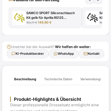
mit
TÜV-
SAMCO SPORT Siliconschlauch
SAMCO 
Gutachten
Kit gelb für Aprilia RS125
Kit sch
Menge
Ursprünglicher
Aktueller
Modelljahr 1999-2012
149,90
€
Modell
153,77
€
153,77
€
Preis
Preis
war:
ist:
153,77 €
149,90 €.
Unsicher bei der Auswahl?
Wir helfen dir weiter:
KI-Produktberater
WhatsApp
Kontakt
Verwendungsliste
Beschreibung
Technische Daten
Produkt-Highlights & Übersicht
Dieser professionelle Drosselsatz ermöglicht eine