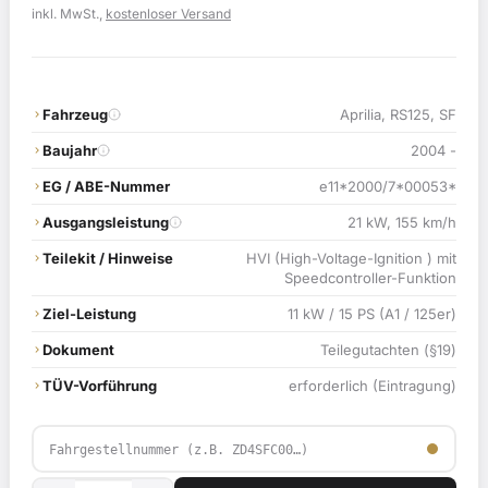
Preis
Preis
inkl. MwSt.,
kostenloser Versand
war:
ist:
219,00 €
214,90 €.
Fahrzeug
Aprilia, RS125, SF
Baujahr
2004 -
EG / ABE-Nummer
e11*2000/7*00053*
Ausgangsleistung
21 kW, 155 km/h
Teilekit / Hinweise
HVI (High-Voltage-Ignition ) mit
Speedcontroller-Funktion
Ziel-Leistung
11 kW / 15 PS (A1 / 125er)
Dokument
Teilegutachten (§19)
TÜV-Vorführung
erforderlich (Eintragung)