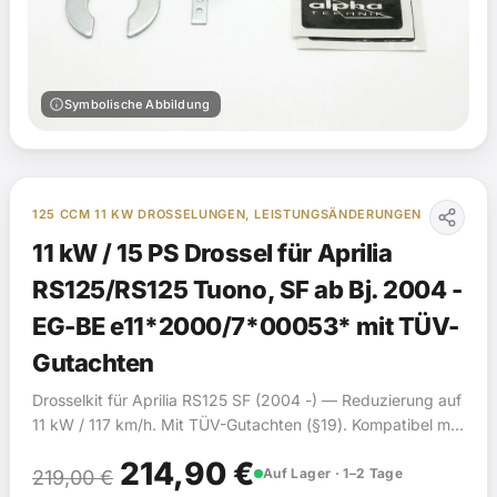
info
Symbolische Abbildung
125 CCM 11 KW DROSSELUNGEN, LEISTUNGSÄNDERUNGEN
11 kW / 15 PS Drossel für Aprilia
RS125/RS125 Tuono, SF ab Bj. 2004 -
EG-BE e11*2000/7*00053* mit TÜV-
Gutachten
Drosselkit für Aprilia RS125 SF (2004 -) — Reduzierung auf
11 kW / 117 km/h. Mit TÜV-Gutachten (§19). Kompatibel mit
2 Fahrzeugmodellen.
Ursprünglicher
Aktueller
214,90
€
Auf Lager · 1–2 Tage
219,00
€