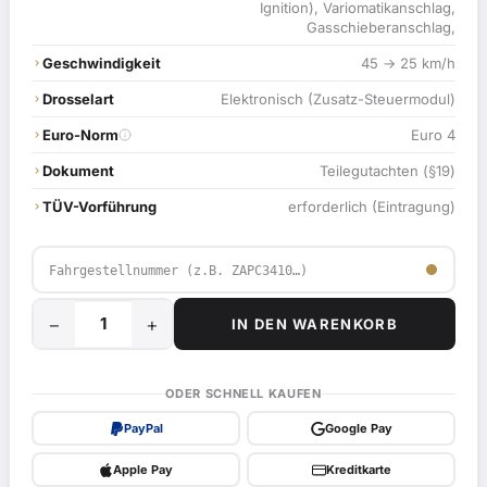
Ignition), Variomatikanschlag,
Gasschieberanschlag,
Geschwindigkeit
45 → 25 km/h
Drosselart
Elektronisch (Zusatz-Steuermodul)
Euro-Norm
Euro 4
Dokument
Teilegutachten (§19)
TÜV-Vorführung
erforderlich (Eintragung)
−
+
IN DEN WARENKORB
25
km/h
Mofadrossel
ODER SCHNELL KAUFEN
für
PayPal
Google Pay
Piaggio
Diesis,
Apple Pay
Kreditkarte