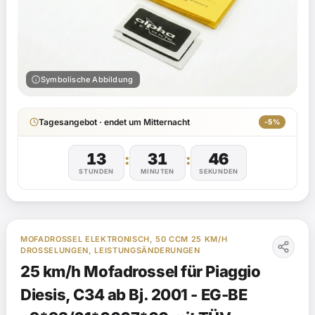
info
Symbolische Abbildung
Tagesangebot · endet um Mitternacht
-5%
13
31
45
:
:
STUNDEN
MINUTEN
SEKUNDEN
MOFADROSSEL ELEKTRONISCH, 50 CCM 25 KM/H
DROSSELUNGEN, LEISTUNGSÄNDERUNGEN
25 km/h Mofadrossel für Piaggio
Diesis, C34 ab Bj. 2001 - EG-BE