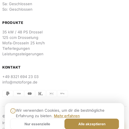
Sa: Geschlossen
So: Geschlossen
PRODUKTE
35 kW / 48 PS Drossel
125 ccm Drosselung
Mofa-Drosseln 25 km/h
Tieferlegungen
Leistungssteigerungen
KONTAKT
+49 8321 694 23 03
info@motoforge.de
Wir verwenden Cookies, um dir die bestmögliche
Erfahrung zu bieten.
Mehr erfahren
© 2026 MotoForge. Alle Rechte vorbehalten.
Weblabs
Impressum
Datenschutz
AGB
Widerrufsbelehrung
Versand & Zahlung
Kontakt
Nur essenzielle
Alle akzeptieren