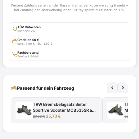
C34
Weitere Zahlungsarten an der Kasse: Klarna, Banküberweisung & mehr –
ab
bei Zahlung per Überweisung oder FlizPay sparst du zusätzlich 1 %.
Bj.
2001
TÜV Gutachten
-
Auf deine VIN
EG-
Gratis ab 99 €
sonst 4,90 € · EU 12,90 €
BE
e9*92/61*0067*00
Fachberatung
Telefon & E-Mail
mit
TÜV-
Gutachten
Menge
two_wheeler
Passend für dein Fahrzeug
TRW Bremsbelagsatz Sinter
TRW LU
Sportive Scooter MCB535SR ab
MCS984
Bj. 2006 - 2013
25,73
€
27,08
€
28,82
€