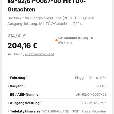
e9*92/61*0067*00 mit TÜV-
Gutachten
Drosselkit für Piaggio Diesis C34 (2001 -) — 3,0 kW
Ausgangsleistung. Mit TÜV-Gutachten (§19).
214,90
€
Auf Nachbestellung · 5
Werktage
204,16
€
inkl. MwSt.,
kostenloser Versand
Fahrzeug
Piaggio, Diesis, C34
Baujahr
2001 -
EG / ABE-Nummer
e9*92/61*0067*00
Ausgangsleistung
3,0 kW, 45 km/h
Teilekit / Hinweise
MOTORRADLAND: "PSI" (Power-Scooter-