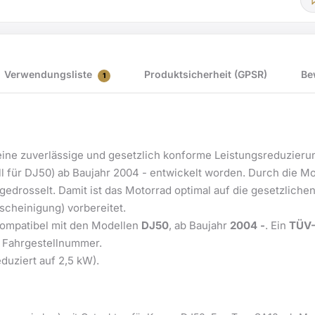
EG-
BE
e4*92/61*0219*
mit
Verwendungsliste
Produktsicherheit (GPSR)
Be
1
TÜV-
Gutachten
Menge
eine zuverlässige und gesetzlich konforme Leistungsreduzierung
ll für DJ50) ab Baujahr 2004 - entwickelt worden. Durch die M
gedrosselt. Damit ist das Motorrad optimal auf die gesetzlich
scheinigung) vorbereitet.
kompatibel mit den Modellen
DJ50
, ab Baujahr
2004 -
. Ein
TÜV-
e Fahrgestellnummer.
duziert auf 2,5 kW).