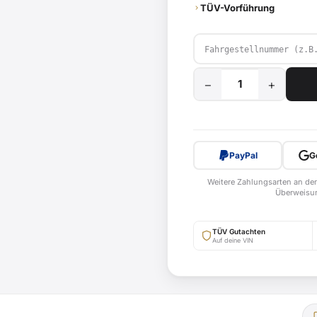
TÜV-Vorführung
−
+
25
km/h
Mofadrossel
für
PayPal
G
Kymco
DJ50,
Weitere Zahlungsarten an der
SA10
Überweisun
/
EURO
TÜV Gutachten
Auf deine VIN
II
ab
Bj.
2004
-