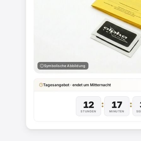
info
Symbolische Abbildung
Tagesangebot · endet um Mitternacht
:
:
12
17
STUNDEN
MINUTEN
SE