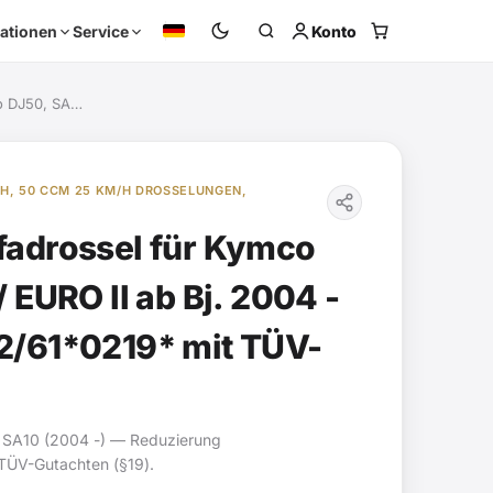
Konto
ationen
Service
o DJ50, SA…
H, 50 CCM 25 KM/H DROSSELUNGEN,
fadrossel für Kymco
 EURO II ab Bj. 2004 -
2/61*0219* mit TÜV-
0 SA10 (2004 -) — Reduzierung
 TÜV-Gutachten (§19).