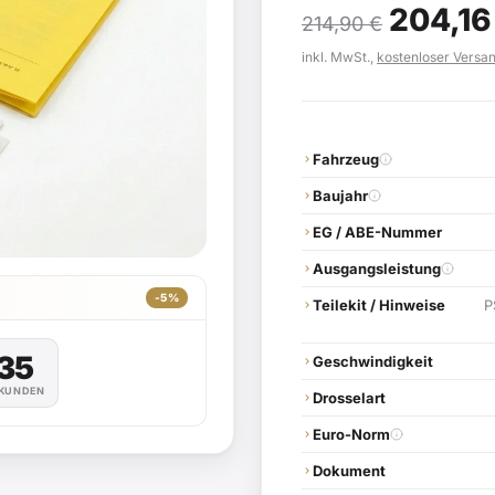
204,1
214,90
€
inkl. MwSt.,
kostenloser Versa
Fahrzeug
Baujahr
EG / ABE-Nummer
Ausgangsleistung
-5%
Teilekit / Hinweise
P
34
Geschwindigkeit
KUNDEN
Drosselart
Euro-Norm
Dokument