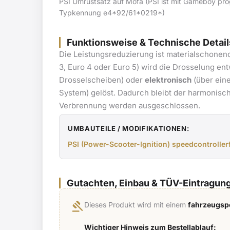
PSI Umrüstsatz auf Mofa (PSI ist mit Gameboy pro
Typkennung e4*92/61*0219*)
Funktionsweise & Technische Detail
Die Leistungsreduzierung ist materialschonen
3, Euro 4 oder Euro 5) wird die Drosselung e
Drosselscheiben) oder
elektronisch
(über eine
System) gelöst. Dadurch bleibt der harmonisc
Verbrennung werden ausgeschlossen.
UMBAUTEILE / MODIFIKATIONEN:
PSI (Power-Scooter-Ignition) speedcontrolle
Gutachten, Einbau & TÜV-Eintragun
gavel
Dieses Produkt wird mit einem
fahrzeugspe
Wichtiger Hinweis zum Bestellablauf: