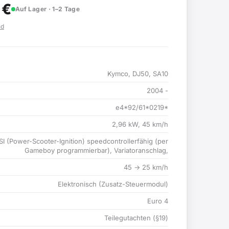
6
€
Auf Lager · 1–2 Tage
nd
Kymco, DJ50, SA10
2004 -
e4*92/61*0219*
2,96 kW, 45 km/h
SI (Power-Scooter-Ignition) speedcontrollerfähig (per
Gameboy programmierbar), Variatoranschlag,
45 → 25 km/h
Elektronisch (Zusatz-Steuermodul)
Euro 4
Teilegutachten (§19)