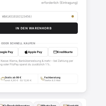
erforderlich (Eintragung)
IN DEN WARENKORB
ODER SCHNELL KAUFEN
oogle Pay
Apple Pay
Kreditkarte
 Kasse: Klarna, Banküberweisung & mehr – bei Zahlung per
g oder FlizPay sparst du zusätzlich 1 %.
Gratis ab 99 €
Fachberatung
sonst 4,90 € · EU 12,90 €
Telefon & E-Mail
KI-Produktberater
WhatsApp
Kontakt