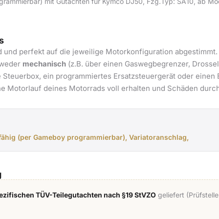
grammierbar) mit Gutachten für Kymco DJ50, Fzg.Typ: SA10, ab Mode
s
d und perfekt auf die jeweilige Motorkonfiguration abgestimmt
ntweder
mechanisch
(z.B. über einen Gaswegbegrenzer, Drossel
 Steuerbox, ein programmiertes Ersatzsteuergerät oder einen E
he Motorlauf deines Motorrads voll erhalten und Schäden durch
rfähig (per Gameboy programmierbar), Variatoranschlag,
g
zifischen TÜV-Teilegutachten nach §19 StVZO
geliefert (Prüfstel