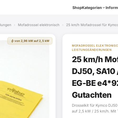
Shop
Kategorien
Inform
elungen
›
Mofadrossel elektronisch
›
25 km/h Mofadrossel für Kymc
bolt
von 2,96 kW auf 2,5 kW
MOFADROSSEL ELEKTRONISC
LEISTUNGSÄNDERUNGEN
25 km/h Mo
DJ50, SA10 /
EG-BE e4*9
Gutachten
Drosselkit für Kymco DJ5
auf 2,5 kW / 25 km/h. Mit