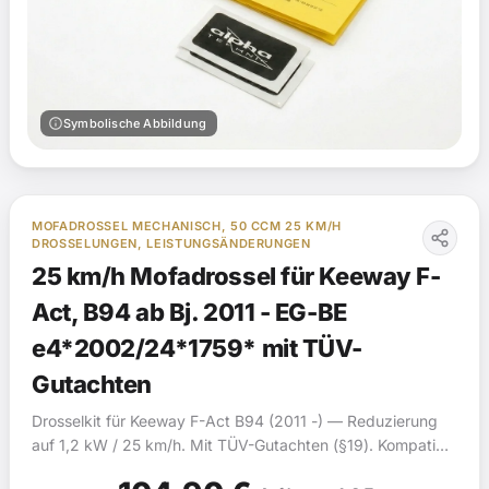
info
Symbolische Abbildung
MOFADROSSEL MECHANISCH, 50 CCM 25 KM/H
DROSSELUNGEN, LEISTUNGSÄNDERUNGEN
25 km/h Mofadrossel für Keeway F-
Act, B94 ab Bj. 2011 - EG-BE
e4*2002/24*1759* mit TÜV-
Gutachten
Drosselkit für Keeway F-Act B94 (2011 -) — Reduzierung
auf 1,2 kW / 25 km/h. Mit TÜV-Gutachten (§19). Kompatibel
mit 2 Fahrzeugmodellen.