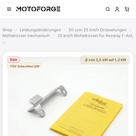
Shop
›
Leistungsänderungen
›
50 ccm 25 km/h Drosselungen
›
Mofadrossel mechanisch
›
25 km/h Mofadrossel für Keeway F-Act,
…
bolt
Sale
von 2,5 kW auf 1,2 kW
TÜV Gutachten §19