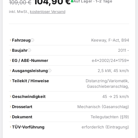
Ursprünglicher
Aktueller
104,90
€
Auf Lager · 1–2 Tage
109,00
€
Preis
Preis
inkl. MwSt.,
kostenloser Versand
war:
ist:
109,00 €
104,90 €.
Fahrzeug
Keeway, F-Act, B94
Baujahr
2011 -
EG / ABE-Nummer
e4*2002/24*1759*
Ausgangsleistung
2,5 kW, 45 km/h
Teilekit / Hinweise
Distanzring/Variomatik,
Gasschieberanschlag,
Geschwindigkeit
45 → 25 km/h
Drosselart
Mechanisch (Gasanschlag)
Dokument
Teilegutachten (§19)
TÜV-Vorführung
erforderlich (Eintragung)