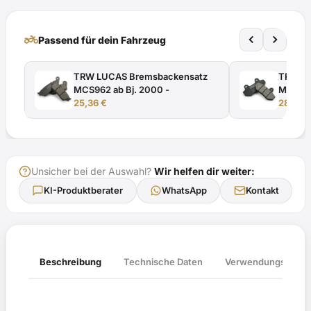
TÜV-
Gutachten
two_wheeler
Passend für dein Fahrzeug
Menge
TRW LUCAS Bremsbackensatz
TRW Br
MCS962 ab Bj. 2000 -
MCB694
25,36
€
28,60
Unsicher bei der Auswahl?
Wir helfen dir weiter:
KI-Produktberater
WhatsApp
Kontakt
Verwendungsliste
Beschreibung
Technische Daten