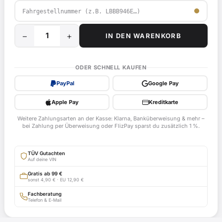
−
+
IN DEN WARENKORB
25
km/h
Mofadrossel
ODER SCHNELL KAUFEN
für
PayPal
Google Pay
Keeway
F-
Apple Pay
Kreditkarte
Act,
Weitere Zahlungsarten an der Kasse: Klarna, Banküberweisung & mehr –
B94
bei Zahlung per Überweisung oder FlizPay sparst du zusätzlich 1 %.
ab
Bj.
TÜV Gutachten
2011
Auf deine VIN
-
Gratis ab 99 €
sonst 4,90 € · EU 12,90 €
EG-
BE
Fachberatung
Telefon & E-Mail
e4*2002/24*1759*
mit