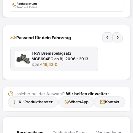
BE
Fachberatung
Telefon & E-Mail
e4*2002/24*1511*
mit
TÜV-
Gutachten
two_wheeler
Passend für dein Fahrzeug
Menge
TRW Bremsbelagsatz
MCB694EC ab Bj. 2006 - 2013
16,43
€
17,29
€
Unsicher bei der Auswahl?
Wir helfen dir weiter:
KI-Produktberater
WhatsApp
Kontakt
Verwendungsliste
Beschreibung
Technische Daten