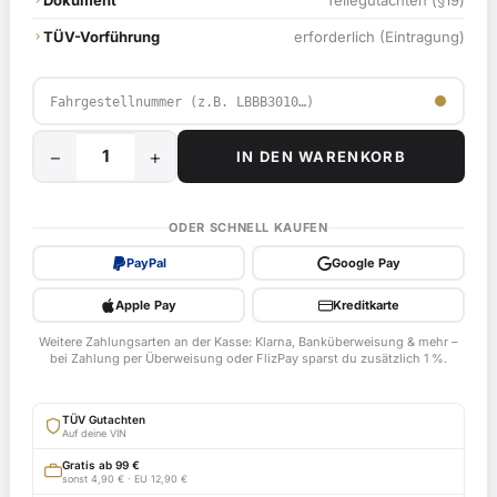
Dokument
Teilegutachten (§19)
TÜV-Vorführung
erforderlich (Eintragung)
−
+
IN DEN WARENKORB
25
km/h
Mofadrossel
ODER SCHNELL KAUFEN
für
PayPal
Google Pay
Generic
Xor
Apple Pay
Kreditkarte
50,
Weitere Zahlungsarten an der Kasse: Klarna, Banküberweisung & mehr –
B30
bei Zahlung per Überweisung oder FlizPay sparst du zusätzlich 1 %.
ab
Bj.
TÜV Gutachten
2007
Auf deine VIN
-
Gratis ab 99 €
sonst 4,90 € · EU 12,90 €
EG-