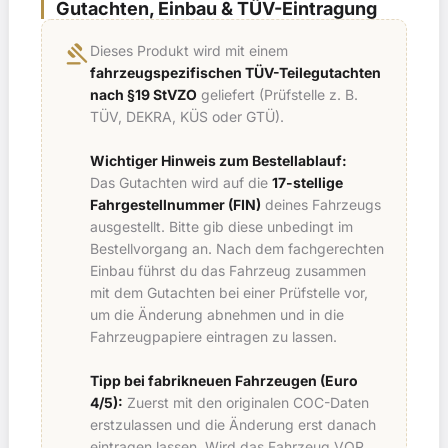
Gutachten, Einbau & TÜV-Eintragung
gavel
Dieses Produkt wird mit einem
fahrzeugspezifischen TÜV-Teilegutachten
nach §19 StVZO
geliefert (Prüfstelle z. B.
TÜV, DEKRA, KÜS oder GTÜ).
Wichtiger Hinweis zum Bestellablauf:
Das Gutachten wird auf die
17-stellige
Fahrgestellnummer (FIN)
deines Fahrzeugs
ausgestellt. Bitte gib diese unbedingt im
Bestellvorgang an. Nach dem fachgerechten
Einbau führst du das Fahrzeug zusammen
mit dem Gutachten bei einer Prüfstelle vor,
um die Änderung abnehmen und in die
Fahrzeugpapiere eintragen zu lassen.
Tipp bei fabrikneuen Fahrzeugen (Euro
4/5):
Zuerst mit den originalen COC-Daten
erstzulassen und die Änderung erst danach
eintragen lassen. Wird das Fahrzeug VOR