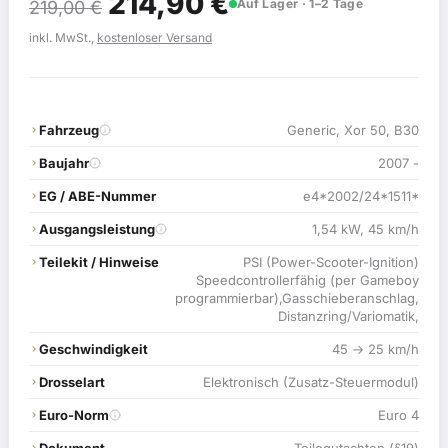
Ursprünglicher
Aktueller
214,90
€
Auf Lager · 1–2 Tage
219,00
€
Preis
Preis
inkl. MwSt.,
kostenloser Versand
war:
ist:
219,00 €
214,90 €.
Fahrzeug
Generic, Xor 50, B30
Baujahr
2007 -
EG / ABE-Nummer
e4*2002/24*1511*
Ausgangsleistung
1,54 kW, 45 km/h
Teilekit / Hinweise
PSI (Power-Scooter-Ignition)
Speedcontrollerfähig (per Gameboy
programmierbar),Gasschieberanschlag,
Distanzring/Variomatik,
Geschwindigkeit
45 → 25 km/h
Drosselart
Elektronisch (Zusatz-Steuermodul)
Euro-Norm
Euro 4