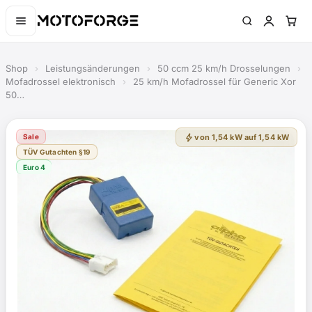
Shop
›
Leistungsänderungen
›
50 ccm 25 km/h Drosselungen
›
Mofadrossel elektronisch
›
25 km/h Mofadrossel für Generic Xor
50…
bolt
Sale
von 1,54 kW auf 1,54 kW
TÜV Gutachten §19
Euro 4