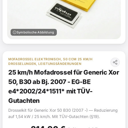
info
Symbolische Abbildung
MOFADROSSEL ELEKTRONISCH, 50 CCM 25 KM/H
DROSSELUNGEN, LEISTUNGSÄNDERUNGEN
25 km/h Mofadrossel für Generic Xor
50, B30 ab Bj. 2007 - EG-BE
e4*2002/24*1511* mit TÜV-
Gutachten
Drosselkit für Generic Xor 50 B30 (2007 -) — Reduzierung
auf 1,54 kW / 25 km/h. Mit TÜV-Gutachten (§19).