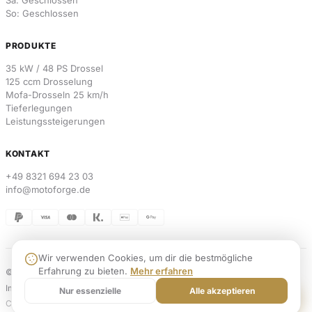
So: Geschlossen
PRODUKTE
35 kW / 48 PS Drossel
125 ccm Drosselung
Mofa-Drosseln 25 km/h
Tieferlegungen
Leistungssteigerungen
KONTAKT
+49 8321 694 23 03
info@motoforge.de
Wir verwenden Cookies, um dir die bestmögliche
Erfahrung zu bieten.
Mehr erfahren
© 2026 MotoForge. Alle Rechte vorbehalten.
Weblabs
Impressum
Datenschutz
AGB
Widerrufsbelehrung
Versand & Zahlung
Kontakt
Nur essenzielle
Alle akzeptieren
Cookies
Vertrag widerrufen