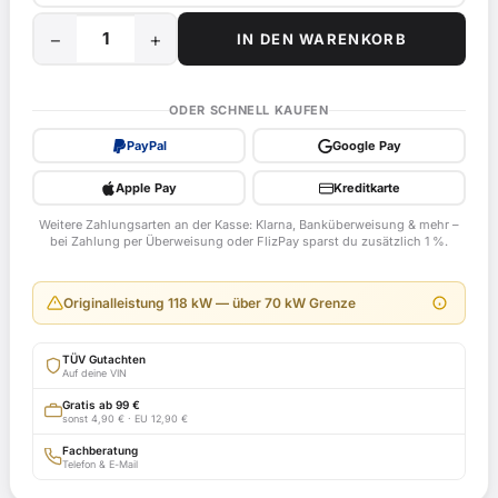
−
+
IN DEN WARENKORB
35
kW
/
ODER SCHNELL KAUFEN
48
PayPal
Google Pay
PS
Drossel
Apple Pay
Kreditkarte
für
Weitere Zahlungsarten an der Kasse: Klarna, Banküberweisung & mehr –
Suzuki
bei Zahlung per Überweisung oder FlizPay sparst du zusätzlich 1 %.
GSXR1000,
WVBL
Originalleistung 118 kW — über 70 kW Grenze
ab
Bj.
TÜV Gutachten
2001
Auf deine VIN
-
Gratis ab 99 €
sonst 4,90 € · EU 12,90 €
EG-
BE
Fachberatung
Telefon & E-Mail
e4*92/61*0108*