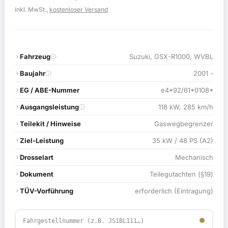
Preis
Preis
inkl. MwSt.,
kostenloser Versand
war:
ist:
119,00 €
114,90 €.
Fahrzeug
Suzuki, GSX-R1000, WVBL
Baujahr
2001 -
EG / ABE-Nummer
e4*92/61*0108*
Ausgangsleistung
118 kW, 285 km/h
Teilekit / Hinweise
Gaswegbegrenzer
Ziel-Leistung
35 kW / 48 PS (A2)
Drosselart
Mechanisch
Dokument
Teilegutachten (§19)
TÜV-Vorführung
erforderlich (Eintragung)