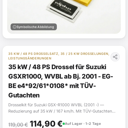
info
Symbolische Abbildung
35 KW / 48 PS DROSSELSATZ, 35 / 25 KW DROSSELUNGEN,
LEISTUNGSÄNDERUNGEN
35 kW / 48 PS Drossel für Suzuki
GSXR1000, WVBL ab Bj. 2001 - EG-
BE e4*92/61*0108* mit TÜV-
Gutachten
Drosselkit für Suzuki GSX-R1000 WVBL (2001 -) —
Reduzierung auf 35 kW / 167 km/h. Mit TÜV-Gutachten
(§19).
Ursprünglicher
Aktueller
114,90
€
Auf Lager · 1–2 Tage
119,00
€