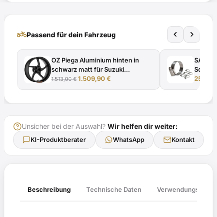
mit
TÜV-
Gutachten
two_wheeler
Passend für dein Fahrzeug
Menge
OZ Piega Aluminium hinten in
SAMCO
schwarz matt für Suzuki
Schlauc
Ursprünglicher
Aktueller
GSXR1000 (ohne ABS), WVBL,
1.509,90
€
GSXR1
25,74
1.513,00
€
Preis
Preis
WVBZ, WVB6, WVCL, 2001-
war:
ist:
2008
1.513,00 €
1.509,90 €.
Unsicher bei der Auswahl?
Wir helfen dir weiter:
KI-Produktberater
WhatsApp
Kontakt
Verwendungsliste
Beschreibung
Technische Daten