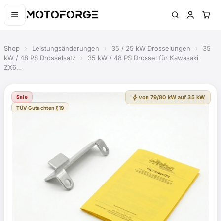
Shop
›
Leistungsänderungen
›
35 / 25 kW Drosselungen
›
35
kW / 48 PS Drosselsatz
›
35 kW / 48 PS Drossel für Kawasaki
ZX6…
bolt
Sale
von 79/80 kW auf 35 kW
TÜV Gutachten §19