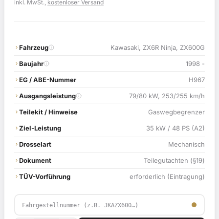
Preis
Preis
inkl. MwSt.,
kostenloser Versand
war:
ist:
119,00 €
114,90 €.
Fahrzeug
Kawasaki, ZX6R Ninja, ZX600G
Baujahr
1998 -
EG / ABE-Nummer
H967
Ausgangsleistung
79/80 kW, 253/255 km/h
Teilekit / Hinweise
Gaswegbegrenzer
Ziel-Leistung
35 kW / 48 PS (A2)
Drosselart
Mechanisch
Dokument
Teilegutachten (§19)
TÜV-Vorführung
erforderlich (Eintragung)