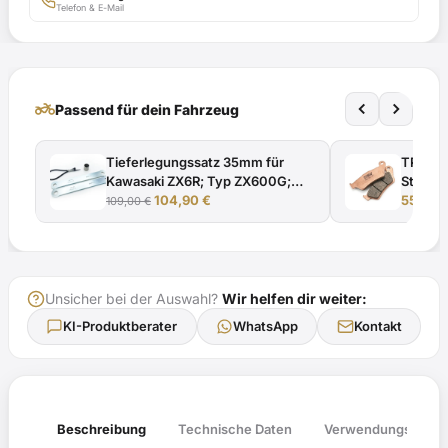
Telefon & E-Mail
Gutachten
Menge
two_wheeler
Passend für dein Fahrzeug
Tieferlegungssatz 35mm für
TRW Br
Kawasaki ZX6R; Typ ZX600G;
Street
Ursprünglicher
Aktueller
Modelljahr 1998 mit ABE
104,90
€
2002 -
55,92
109,00
€
Preis
Preis
war:
ist:
109,00 €
104,90 €.
Unsicher bei der Auswahl?
Wir helfen dir weiter:
KI-Produktberater
WhatsApp
Kontakt
Verwendungsliste
Beschreibung
Technische Daten