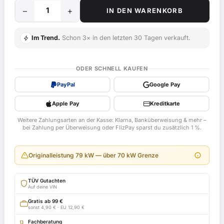
−
+
IN DEN WARENKORB
35
kW
Im Trend.
Schon 3× in den letzten 30 Tagen verkauft.
/
48
PS
ODER SCHNELL KAUFEN
Drossel
PayPal
Google Pay
für
Kawasaki
Apple Pay
Kreditkarte
ZX6R,
Weitere Zahlungsarten an der Kasse: Klarna, Banküberweisung & mehr –
ZX600G
bei Zahlung per Überweisung oder FlizPay sparst du zusätzlich 1 %.
ab
Bj.
Originalleistung 79 kW — über 70 kW Grenze
1998
-
TÜV Gutachten
ABE
Auf deine VIN
H967
Gratis ab 99 €
mit
sonst 4,90 € · EU 12,90 €
TÜV-
Fachberatung