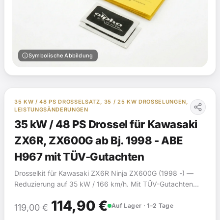
info
Symbolische Abbildung
35 KW / 48 PS DROSSELSATZ, 35 / 25 KW DROSSELUNGEN,
LEISTUNGSÄNDERUNGEN
35 kW / 48 PS Drossel für Kawasaki
ZX6R, ZX600G ab Bj. 1998 - ABE
H967 mit TÜV-Gutachten
Drosselkit für Kawasaki ZX6R Ninja ZX600G (1998 -) —
Reduzierung auf 35 kW / 166 km/h. Mit TÜV-Gutachten
(§19).
Ursprünglicher
Aktueller
114,90
€
Auf Lager · 1–2 Tage
119,00
€