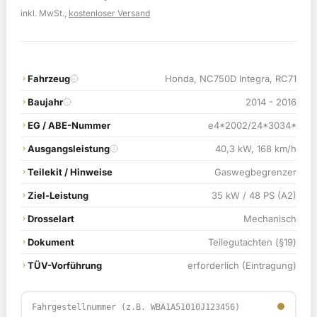
Preis
Preis
inkl. MwSt.,
kostenloser Versand
war:
ist:
119,00 €
114,90 €.
Fahrzeug
Honda, NC750D Integra, RC71
Baujahr
2014 - 2016
EG / ABE-Nummer
e4*2002/24*3034*
Ausgangsleistung
40,3 kW, 168 km/h
Teilekit / Hinweise
Gaswegbegrenzer
Ziel-Leistung
35 kW / 48 PS (A2)
Drosselart
Mechanisch
Dokument
Teilegutachten (§19)
TÜV-Vorführung
erforderlich (Eintragung)