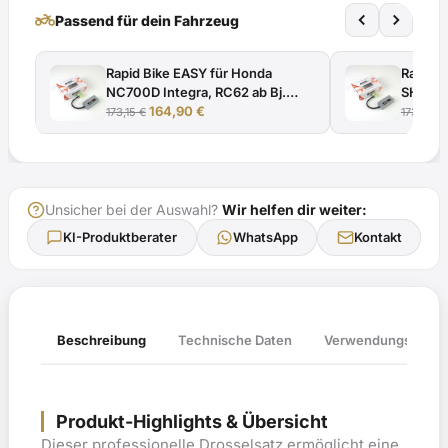
e4*2002/24*3034*
two_wheeler
Passend für dein Fahrzeug
mit
TÜV-
Rapid Bike EASY für Honda
Rapid B
Gutachten
NC700D Integra, RC62 ab Bj.
SH125i,
Menge
Ursprünglicher
Aktueller
2012 - 2013
164,90
€
- 2018
173,15
€
173,15
€
Preis
Preis
war:
ist:
173,15 €
164,90 €.
Unsicher bei der Auswahl?
Wir helfen dir weiter:
KI-Produktberater
WhatsApp
Kontakt
Verwendungsliste
Beschreibung
Technische Daten
Produkt-Highlights & Übersicht
Dieser professionelle Drosselsatz ermöglicht eine