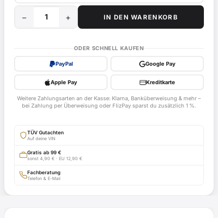
−
+
IN DEN WARENKORB
35
kW
/
ODER SCHNELL KAUFEN
48
PayPal
Google Pay
PS
Drossel
Apple Pay
Kreditkarte
für
Weitere Zahlungsarten an der Kasse: Klarna, Banküberweisung & mehr –
Honda
bei Zahlung per Überweisung oder FlizPay sparst du zusätzlich 1 %.
Integra,
RC71
TÜV Gutachten
ab
Auf deine VIN
Bj.
Gratis ab 99 €
sonst 4,90 € · EU 12,90 €
2014
-
Fachberatung
Telefon & E-Mail
2016
EG-
BE