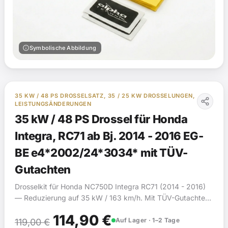
info
Symbolische Abbildung
35 KW / 48 PS DROSSELSATZ, 35 / 25 KW DROSSELUNGEN,
LEISTUNGSÄNDERUNGEN
35 kW / 48 PS Drossel für Honda
Integra, RC71 ab Bj. 2014 - 2016 EG-
BE e4*2002/24*3034* mit TÜV-
Gutachten
Drosselkit für Honda NC750D Integra RC71 (2014 - 2016)
— Reduzierung auf 35 kW / 163 km/h. Mit TÜV-Gutachten
(§19).
Ursprünglicher
Aktueller
114,90
€
Auf Lager · 1–2 Tage
119,00
€