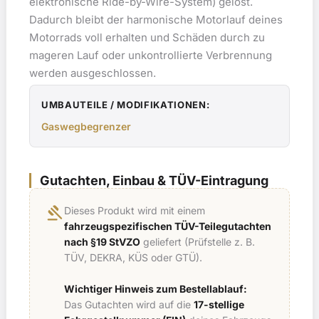
elektronische Ride-by-Wire-System) gelöst.
Dadurch bleibt der harmonische Motorlauf deines
Motorrads voll erhalten und Schäden durch zu
mageren Lauf oder unkontrollierte Verbrennung
werden ausgeschlossen.
UMBAUTEILE / MODIFIKATIONEN:
Gaswegbegrenzer
Gutachten, Einbau & TÜV-Eintragung
gavel
Dieses Produkt wird mit einem
fahrzeugspezifischen TÜV-Teilegutachten
nach §19 StVZO
geliefert (Prüfstelle z. B.
TÜV, DEKRA, KÜS oder GTÜ).
Wichtiger Hinweis zum Bestellablauf:
Das Gutachten wird auf die
17-stellige