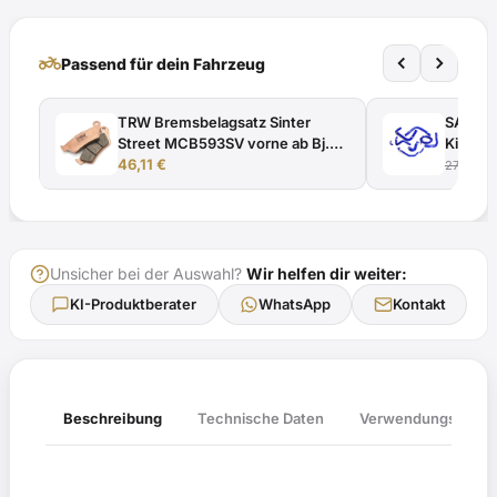
Gutachten
Menge
two_wheeler
Passend für dein Fahrzeug
TRW Bremsbelagsatz Sinter
SAMCO 
Street MCB593SV vorne ab Bj.
Kit bl
1993 - 2003
46,11
€
Modellj
278,23
€
Unsicher bei der Auswahl?
Wir helfen dir weiter:
KI-Produktberater
WhatsApp
Kontakt
Verwendungsliste
Beschreibung
Technische Daten