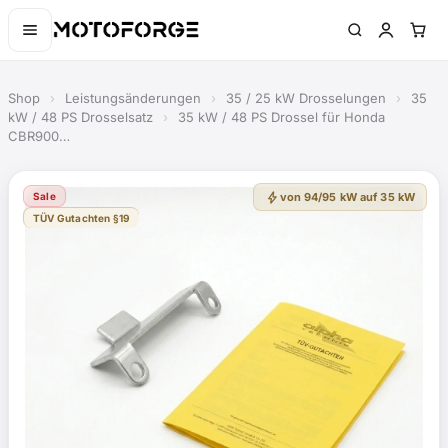
Shop
›
Leistungsänderungen
›
35 / 25 kW Drosselungen
›
35
kW / 48 PS Drosselsatz
›
35 kW / 48 PS Drossel für Honda
CBR900…
bolt
Sale
von 94/95 kW auf 35 kW
TÜV Gutachten §19