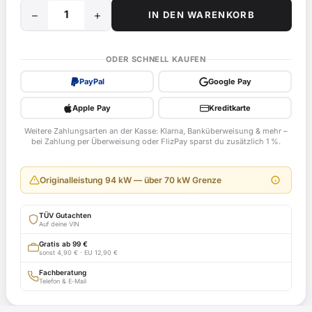
−
+
IN DEN WARENKORB
35
kW
/
ODER SCHNELL KAUFEN
48
PayPal
Google Pay
PS
Drossel
Apple Pay
Kreditkarte
für
Weitere Zahlungsarten an der Kasse: Klarna, Banküberweisung & mehr –
Honda
bei Zahlung per Überweisung oder FlizPay sparst du zusätzlich 1 %.
CBR900RR,
SC33
Originalleistung 94 kW — über 70 kW Grenze
ab
Bj.
TÜV Gutachten
1996
Auf deine VIN
-
Gratis ab 99 €
sonst 4,90 € · EU 12,90 €
ABE
H294
Fachberatung
Telefon & E-Mail
mit
TÜV-