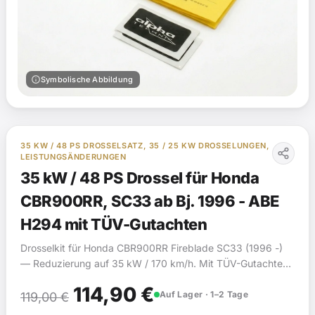
info
Symbolische Abbildung
35 KW / 48 PS DROSSELSATZ, 35 / 25 KW DROSSELUNGEN,
LEISTUNGSÄNDERUNGEN
35 kW / 48 PS Drossel für Honda
CBR900RR, SC33 ab Bj. 1996 - ABE
H294 mit TÜV-Gutachten
Drosselkit für Honda CBR900RR Fireblade SC33 (1996 -)
— Reduzierung auf 35 kW / 170 km/h. Mit TÜV-Gutachten
(§19).
Ursprünglicher
Aktueller
114,90
€
Auf Lager · 1–2 Tage
119,00
€