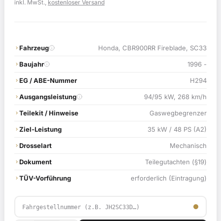
Preis
Preis
inkl. MwSt.,
kostenloser Versand
war:
ist:
119,00 €
114,90 €.
Fahrzeug
Honda, CBR900RR Fireblade, SC33
Baujahr
1996 -
EG / ABE-Nummer
H294
Ausgangsleistung
94/95 kW, 268 km/h
Teilekit / Hinweise
Gaswegbegrenzer
Ziel-Leistung
35 kW / 48 PS (A2)
Drosselart
Mechanisch
Dokument
Teilegutachten (§19)
TÜV-Vorführung
erforderlich (Eintragung)