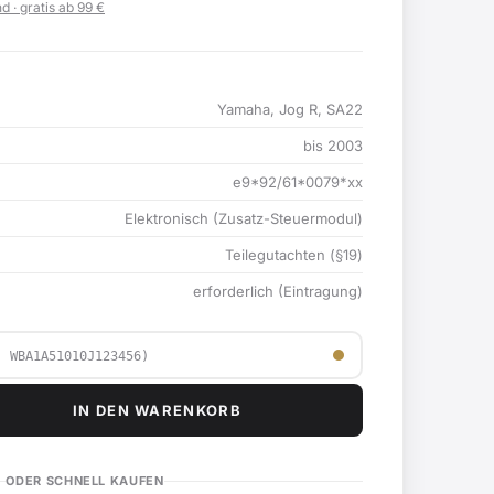
d · gratis ab 99 €
Yamaha, Jog R, SA22
bis 2003
e9*92/61*0079*xx
Elektronisch (Zusatz-Steuermodul)
Teilegutachten (§19)
erforderlich (Eintragung)
IN DEN WARENKORB
ODER SCHNELL KAUFEN