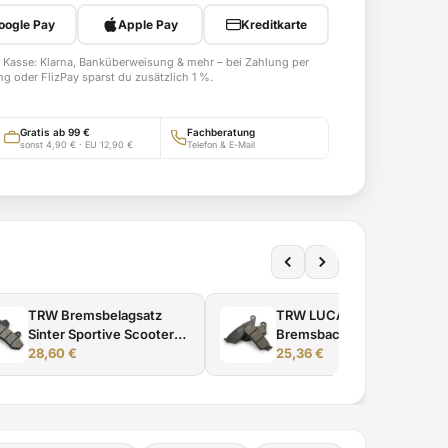
oogle Pay
Apple Pay
Kreditkarte
 Kasse: Klarna, Banküberweisung & mehr – bei Zahlung per
g oder FlizPay sparst du zusätzlich 1 %.
Gratis ab 99 €
Fachberatung
sonst 4,90 € · EU 12,90 €
Telefon & E-Mail
TRW Bremsbelagsatz
TRW LUCAS
Sinter Sportive Scooter
Bremsbackensatz
ab Bj. 1994 -
28,60
€
MCS962 ab Bj. 2000 -
25,36
€