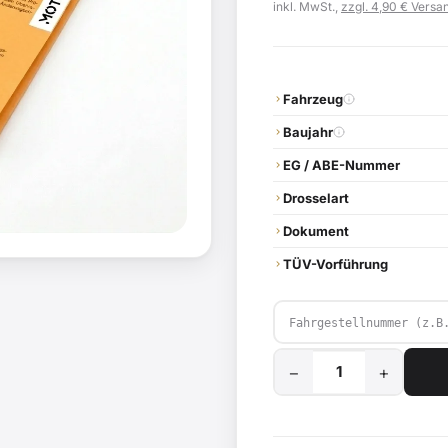
inkl. MwSt.,
zzgl. 4,90 € Versan
Fahrzeug
Baujahr
EG / ABE-Nummer
Drosselart
Dokument
TÜV-Vorführung
−
+
25
Km/h
Mofa-