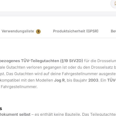
Verwendungsliste
Produktsicherheit (GPSR)
Be
1
bezogenes TÜV-Teilegutachten (§19 StVZO)
für die Drosselun
nale Gutachten verloren gegangen ist oder du den Drosselsatz b
st. Das Gutachten wird auf deine Fahrgestellnummer ausgestel
 kompatibel mit den Modellen
Jog R
, bis Baujahr
2003
. Ein
TÜV-
e Fahrgestellnummer.
s
Dokument selbst
– es enthält keine Bauteile. Das Teilegutachte