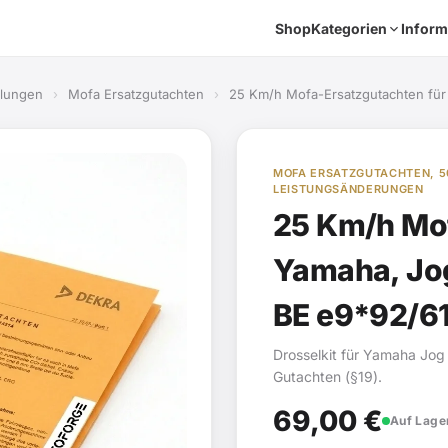
Shop
Kategorien
Inform
elungen
›
Mofa Ersatzgutachten
›
25 Km/h Mofa-Ersatzgutachten fü
MOFA ERSATZGUTACHTEN, 5
LEISTUNGSÄNDERUNGEN
25 Km/h Mof
Yamaha, Jog
BE e9*92/6
Drosselkit für Yamaha Jog
Gutachten (§19).
69,00
€
Auf Lager