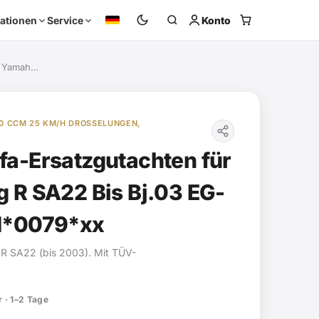
Konto
ationen
Service
r Yamah…
0 CCM 25 KM/H DROSSELUNGEN,
a-Ersatzgutachten für
 R SA22 Bis Bj.03 EG-
1*0079*xx
 R SA22 (bis 2003). Mit TÜV-
 · 1–2 Tage