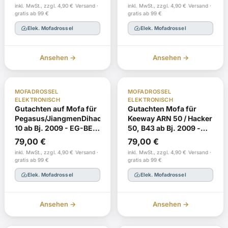
e9*2002/24*0011* mit
e9*2002/24*0265*08
inkl. MwSt., zzgl. 4,90 € Versand ·
inkl. MwSt., zzgl. 4,90 € Versand ·
TÜV-Gutachten
mit TÜV-Gutachten
gratis ab 99 €
gratis ab 99 €
speed
speed
Elek. Mofadrossel
Elek. Mofadrossel
Ansehen →
Ansehen →
TÜV Gutachten §19
Nachbestellung
TÜV Gutachten §19
Nachbestellung
MOFADROSSEL
MOFADROSSEL
Euro 4
Euro 4
ELEKTRONISCH
ELEKTRONISCH
Gutachten auf Mofa für
Gutachten Mofa für
Pegasus/JiangmenDihao,HN50QT-
Keeway ARN 50 / Hacker
10 ab Bj. 2009 - EG-BE
50, B43 ab Bj. 2009 -
e4*2002/24*1588* mit
EG-BE
79,00
€
79,00
€
TÜV-Gutachten
e9*2002/24*0334* mit
inkl. MwSt., zzgl. 4,90 € Versand ·
inkl. MwSt., zzgl. 4,90 € Versand ·
TÜV-Gutachten
gratis ab 99 €
gratis ab 99 €
speed
speed
Elek. Mofadrossel
Elek. Mofadrossel
Ansehen →
Ansehen →