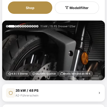
Hersteller
Modell
Typ / Jahr
Shop
Modellfilter
11 kW / 15 PS Drossel 125er
4.9 / 5 Sterne
Geprüfte Qualität
Gratis Versand ab 99 €
35 kW / 48 PS
A2-Führerschein