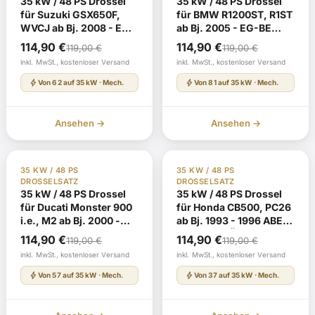
35 kW / 48 PS Drossel
35 kW / 48 PS Drossel
für Suzuki GSX650F,
für BMW R1200ST, R1ST
WVCJ ab Bj. 2008 - EG-
ab Bj. 2005 - EG-BE
BE e4*2002/24*1342*
e1*2002/24*0230* mit
Ursprünglicher
Aktueller
Ursprünglicher
Aktueller
114,90
€
114,90
€
119,00
€
119,00
€
mit TÜV-Gutachten
TÜV-Gutachten
Preis
Preis
Preis
Preis
inkl. MwSt., kostenloser Versand
inkl. MwSt., kostenloser Versand
war:
ist:
war:
ist:
bolt
bolt
Von 62 auf 35 kW · Mech.
Von 81 auf 35 kW · Mech.
119,00 €
114,90 €.
119,00 €
114,90 €.
Ansehen →
Ansehen →
TÜV Gutachten §19
Auf Lager
TÜV Gutachten §19
Auf Lager
35 KW / 48 PS
35 KW / 48 PS
DROSSELSATZ
DROSSELSATZ
35 kW / 48 PS Drossel
35 kW / 48 PS Drossel
für Ducati Monster 900
für Honda CB500, PC26
i.e., M2 ab Bj. 2000 -
ab Bj. 1993 - 1996 ABE
EG-BE
G555 mit TÜV-
Ursprünglicher
Aktueller
Ursprünglicher
Aktueller
114,90
€
114,90
€
119,00
€
119,00
€
e1*92/61*00051* mit
Gutachten
Preis
Preis
Preis
Preis
inkl. MwSt., kostenloser Versand
inkl. MwSt., kostenloser Versand
TÜV-Gutachten
war:
ist:
war:
ist:
bolt
bolt
Von 57 auf 35 kW · Mech.
Von 37 auf 35 kW · Mech.
119,00 €
114,90 €.
119,00 €
114,90 €.