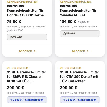
KENNZEICHENHALTER
KENNZEICHENHALTER
Barracuda
Barracuda
Kennzeichenhalter für
Kennzeichenhalter für
Honda CB1000R Hornet
Yamaha MT-09
600 CBF600F ab Bj.
Modelljahr 2017-2020
Ursprünglicher
Aktueller
79,90
€
154,90
€
159,90
€
2008 - 2016
Preis
Preis
inkl. MwSt., zzgl. 4,90 € Versand ·
inkl. MwSt., kostenloser Versand
gratis ab 99 €
war:
ist:
badge
Mit ABE
badge
Mit ABE
159,90 €
154,90 €.
Ansehen →
Ansehen →
TÜV Gutachten §19
Auf Lager
TÜV Gutachten §19
Auf Lager
95-DB-LIMITER
95-DB-LIMITER
Euro 4
95 dB Geräusch-Limiter
95 dB Geräusch-Limiter
für BMW R18 Classic :
für KTM 890 Duke R mit
RH18 mit TÜV-
TÜV-Gutachten
Gutachten
309,90
€
309,90
€
inkl. MwSt., kostenloser Versand
inkl. MwSt., kostenloser Versand
volume_down
volume_down
95 dB(A) · Standgeräusch
95 dB(A) · Standgeräusch