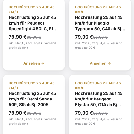
TÜV Gutachten §19
Auf Lager
TÜV Gutachten §19
Auf Lager
HOCHRÜSTUNG 25 AUF 45
HOCHRÜSTUNG 25 AUF 45
KM/H
KM/H
Hochrüstung 25 auf 45
Hochrüstung 25 auf 45
km/h für Peugeot
km/h für Piaggio
Speedfight 4 50LC, F1
Typhoon 50, C48 ab Bj.
ab Bj. 2015
2009
Ursprünglicher
Aktueller
Ursprünglicher
Aktueller
79,90
€
79,90
€
85,00
€
85,00
€
Preis
Preis
Preis
Preis
inkl. MwSt., zzgl. 4,90 € Versand ·
inkl. MwSt., zzgl. 4,90 € Versand ·
gratis ab 99 €
gratis ab 99 €
war:
ist:
war:
ist:
85,00 €
79,90 €.
85,00 €
79,90 €.
Ansehen →
Ansehen →
TÜV Gutachten §19
Auf Lager
TÜV Gutachten §19
Auf Lager
HOCHRÜSTUNG 25 AUF 45
HOCHRÜSTUNG 25 AUF 45
KM/H
KM/H
Hochrüstung 25 auf 45
Hochrüstung 25 auf 45
km/h für Derbi Senda
km/h für Peugeot
50R, SR ab Bj. 2005
Elystar 50, G1A ab Bj.
2009
Ursprünglicher
Aktueller
Ursprünglicher
Aktueller
79,90
€
79,90
€
85,00
€
85,00
€
Preis
Preis
Preis
Preis
inkl. MwSt., zzgl. 4,90 € Versand ·
inkl. MwSt., zzgl. 4,90 € Versand ·
gratis ab 99 €
gratis ab 99 €
war:
ist:
war:
ist:
85,00 €
79,90 €.
85,00 €
79,90 €.