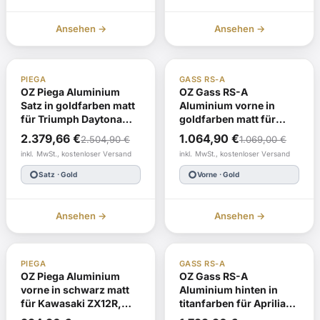
Ansehen →
Ansehen →
-5% Heute
Nachbestellung
JASO
Nachbestellung
PIEGA
GASS RS-A
JASO
OZ Piega Aluminium
OZ Gass RS-A
Satz in goldfarben matt
Aluminium vorne in
für Triumph Daytona
goldfarben matt für
675, D67LC, 2006-2012
Kawasaki ZX6R Ninja,
Ursprünglicher
Aktueller
2.379,66
€
1.064,90
€
2.504,90
€
1.069,00
€
und Street Triple R,
2007-2021 und ZX10R
Preis
Preis
inkl. MwSt., kostenloser Versand
inkl. MwSt., kostenloser Versand
D67LD, 2007-2012
Ninja, 2006-2015
war:
ist:
trip_origin
trip_origin
Satz · Gold
Vorne · Gold
1.069,00 €
1.064,90 €.
Ansehen →
Ansehen →
JASO
Nachbestellung
JASO
Nachbestellung
PIEGA
GASS RS-A
OZ Piega Aluminium
OZ Gass RS-A
vorne in schwarz matt
Aluminium hinten in
für Kawasaki ZX12R,
titanfarben für Aprilia
ZXT20A, 2000-2006
RSV1000(R) (Factory),