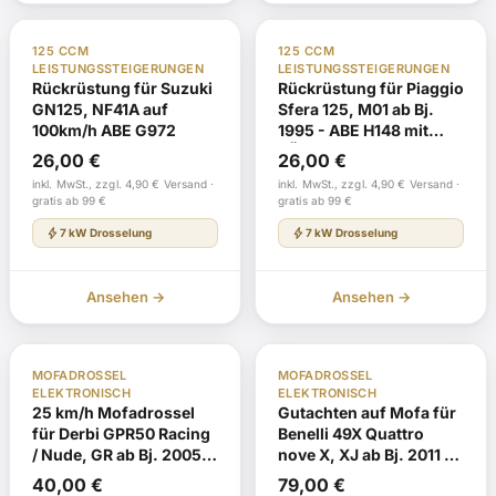
TÜV Gutachten §19
Auf Lager
Auf Lager
125 CCM
125 CCM
LEISTUNGSSTEIGERUNGEN
LEISTUNGSSTEIGERUNGEN
Rückrüstung für Suzuki
Rückrüstung für Piaggio
GN125, NF41A auf
Sfera 125, M01 ab Bj.
100km/h ABE G972
1995 - ABE H148 mit
TÜV-Gutachten
26,00
€
26,00
€
inkl. MwSt., zzgl. 4,90 € Versand ·
inkl. MwSt., zzgl. 4,90 € Versand ·
gratis ab 99 €
gratis ab 99 €
bolt
bolt
7 kW Drosselung
7 kW Drosselung
Ansehen →
Ansehen →
TÜV Gutachten §19
Nachbestellung
TÜV Gutachten §19
Auf Lager
MOFADROSSEL
MOFADROSSEL
Euro 4
ELEKTRONISCH
ELEKTRONISCH
25 km/h Mofadrossel
Gutachten auf Mofa für
für Derbi GPR50 Racing
Benelli 49X Quattro
/ Nude, GR ab Bj. 2005 -
nove X, XJ ab Bj. 2011 -
EG-BE
EG-BE
40,00
€
79,00
€