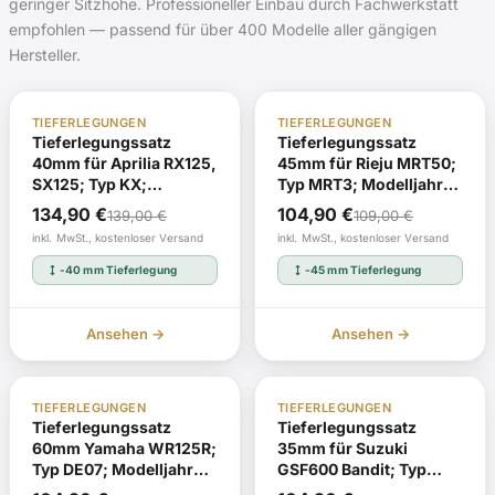
geringer Sitzhöhe. Professioneller Einbau durch Fachwerkstatt
empfohlen — passend für über 400 Modelle aller gängigen
Hersteller.
ABE
Auf Lager
ABE
Auf Lager
TIEFERLEGUNGEN
TIEFERLEGUNGEN
Tieferlegungssatz
Tieferlegungssatz
40mm für Aprilia RX125,
45mm für Rieju MRT50;
SX125; Typ KX;
Typ MRT3; Modelljahr
Modelljahr 2018 EG-BE
2018 EG-BE
Ursprünglicher
Aktueller
Ursprünglicher
Aktueller
134,90
€
104,90
€
139,00
€
109,00
€
e11*168/2013*00295*
e11*168/2013*00277*
Preis
Preis
Preis
Preis
inkl. MwSt., kostenloser Versand
inkl. MwSt., kostenloser Versand
mit ABE
mit ABE
war:
ist:
war:
ist:
height
height
-40 mm Tieferlegung
-45 mm Tieferlegung
139,00 €
134,90 €.
109,00 €
104,90 €.
Ansehen →
Ansehen →
ABE
Auf Lager
ABE
Auf Lager
TIEFERLEGUNGEN
TIEFERLEGUNGEN
Tieferlegungssatz
Tieferlegungssatz
60mm Yamaha WR125R;
35mm für Suzuki
Typ DE07; Modelljahr
GSF600 Bandit; Typ
2009 EG-BE
GN77B; ab Modelljahr