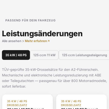
PASSEND FÜR DEIN FAHRZEUG
Leistungsänderungen
Alle ansehen
Mehr erfahren
35 kW / 48 PS
125 ccm 11 kW
125 ccm Leistungssteigerung
TÜV-geprüfte 35-kW-Drosselsätze für den A2-Führerschein.
Mechanische und elektronische Leistungsreduzierung mit ABE
oder Teilegutachten — passgenau für über 800 Motorradmodelle,
sofort lieferbar.
TÜV Gutachten §19
Auf Lager
TÜV Gutachten §19
Auf Lager
35 KW / 48 PS
35 KW / 48 PS
DROSSELSATZ
DROSSELSATZ