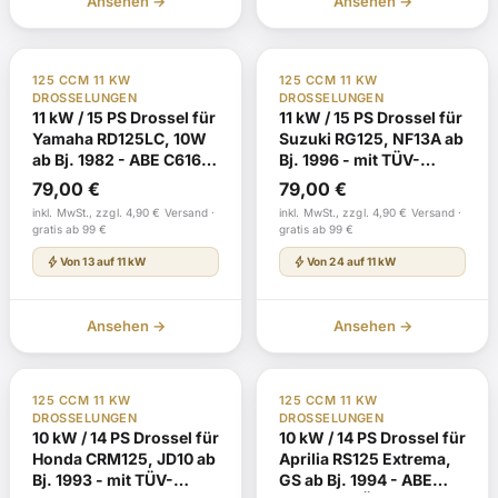
Ansehen →
Ansehen →
TÜV Gutachten §19
Nachbestellung
TÜV Gutachten §19
Nachbestellung
125 CCM 11 KW
125 CCM 11 KW
DROSSELUNGEN
DROSSELUNGEN
11 kW / 15 PS Drossel für
11 kW / 15 PS Drossel für
Yamaha RD125LC, 10W
Suzuki RG125, NF13A ab
ab Bj. 1982 - ABE C616
Bj. 1996 - mit TÜV-
mit TÜV-Gutachten
Gutachten
79,00
€
79,00
€
inkl. MwSt., zzgl. 4,90 € Versand ·
inkl. MwSt., zzgl. 4,90 € Versand ·
gratis ab 99 €
gratis ab 99 €
bolt
bolt
Von 13 auf 11 kW
Von 24 auf 11 kW
Ansehen →
Ansehen →
TÜV Gutachten §19
Nachbestellung
TÜV Gutachten §19
Nachbestellung
125 CCM 11 KW
125 CCM 11 KW
DROSSELUNGEN
DROSSELUNGEN
10 kW / 14 PS Drossel für
10 kW / 14 PS Drossel für
Honda CRM125, JD10 ab
Aprilia RS125 Extrema,
Bj. 1993 - mit TÜV-
GS ab Bj. 1994 - ABE