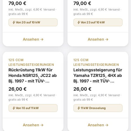
Gutachten
G796 mit TÜV-
79,00
€
79,00
€
Gutachten
inkl. MwSt., zzgl. 4,90 € Versand ·
inkl. MwSt., zzgl. 4,90 € Versand ·
gratis ab 99 €
gratis ab 99 €
bolt
bolt
Von 20 auf 10 kW
Von 23 auf 10 kW
Ansehen →
Ansehen →
Auf Lager
Auf Lager
125 CCM
125 CCM
LEISTUNGSSTEIGERUNGEN
LEISTUNGSSTEIGERUNGEN
Rückrüstung 11kW für
Leistungssteigerung für
Honda NSR125, JC22 ab
Yamaha TZR125, 4HX ab
Bj. 1997 - mit TÜV-
Bj. 1997 - mit TÜV-
Gutachten
Gutachten
26,00
€
26,00
€
inkl. MwSt., zzgl. 4,90 € Versand ·
inkl. MwSt., zzgl. 4,90 € Versand ·
gratis ab 99 €
gratis ab 99 €
bolt
bolt
Von 10 auf 11 kW
11 kW Drosselung
Ansehen →
Ansehen →