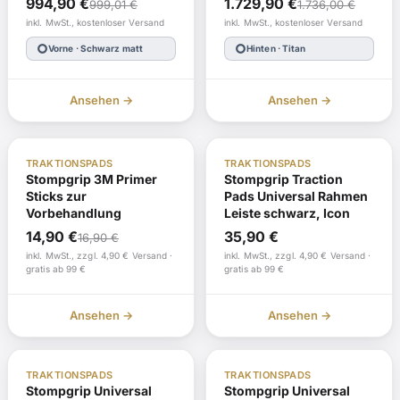
Ursprünglicher
Aktueller
Ursprünglicher
Aktueller
994,90
€
1.729,90
€
999,01
€
1.736,00
€
2001-2009 und Tuono
Preis
Preis
Preis
Preis
inkl. MwSt., kostenloser Versand
inkl. MwSt., kostenloser Versand
1000 R, 2006-2011
war:
ist:
war:
ist:
trip_origin
trip_origin
Vorne · Schwarz matt
Hinten · Titan
999,01 €
994,90 €.
1.736,00 €
1.729,90 €.
Ansehen →
Ansehen →
Auf Lager
Nachbestellung
TRAKTIONSPADS
TRAKTIONSPADS
Stompgrip 3M Primer
Stompgrip Traction
Sticks zur
Pads Universal Rahmen
Vorbehandlung
Leiste schwarz, Icon
Ursprünglicher
Aktueller
14,90
€
35,90
€
16,90
€
Preis
Preis
inkl. MwSt., zzgl. 4,90 € Versand ·
inkl. MwSt., zzgl. 4,90 € Versand ·
gratis ab 99 €
gratis ab 99 €
war:
ist:
16,90 €
14,90 €.
Ansehen →
Ansehen →
Nachbestellung
Auf Lager
TRAKTIONSPADS
TRAKTIONSPADS
Stompgrip Universal
Stompgrip Universal