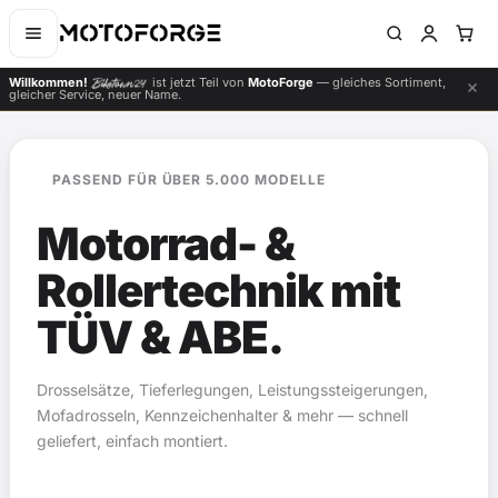
Willkommen!
ist jetzt Teil von
MotoForge
— gleiches Sortiment,
gleicher Service, neuer Name.
PASSEND FÜR ÜBER 5.000 MODELLE
Motorrad- &
Rollertechnik mit
TÜV & ABE.
Drosselsätze, Tieferlegungen, Leistungssteigerungen,
Mofadrosseln, Kennzeichenhalter & mehr — schnell
geliefert, einfach montiert.