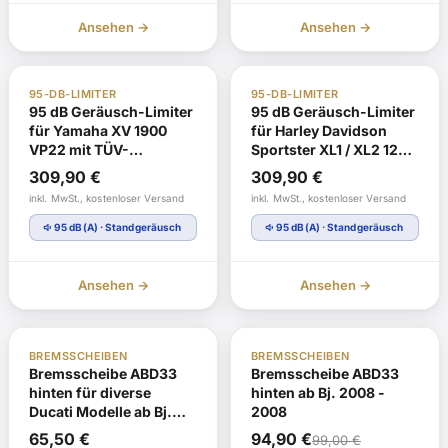
Ansehen →
Ansehen →
TÜV Gutachten §19
Auf Lager
TÜV Gutachten §19
Auf Lager
95-DB-LIMITER
95-DB-LIMITER
95 dB Geräusch-Limiter
95 dB Geräusch-Limiter
für Yamaha XV 1900
für Harley Davidson
VP22 mit TÜV-
Sportster XL1 / XL2 1200
Gutachten
EG-BE
309,90
€
309,90
€
e4*92/61*0028*00 mit
inkl. MwSt., kostenloser Versand
inkl. MwSt., kostenloser Versand
TÜV-Gutachten
volume_down
volume_down
95 dB(A) · Standgeräusch
95 dB(A) · Standgeräusch
Ansehen →
Ansehen →
ABE
Auf Lager
ABE
Auf Lager
BREMSSCHEIBEN
BREMSSCHEIBEN
Bremsscheibe ABD33
Bremsscheibe ABD33
hinten für diverse
hinten ab Bj. 2008 -
Ducati Modelle ab Bj.
2008
1997 - 2003
Ursprünglicher
Aktueller
65,50
€
94,90
€
99,00
€