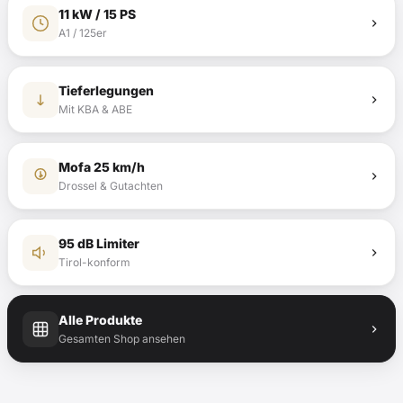
11 kW / 15 PS
A1 / 125er
Tieferlegungen
Mit KBA & ABE
Mofa 25 km/h
Drossel & Gutachten
95 dB Limiter
Tirol-konform
Alle Produkte
Gesamten Shop ansehen