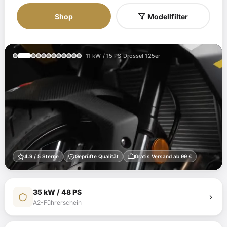
Hersteller
Modell
Typ / Jahr
Shop
Modellfilter
11 kW / 15 PS Drossel 125er
4.9 / 5 Sterne
Geprüfte Qualität
Gratis Versand ab 99 €
35 kW / 48 PS
A2-Führerschein