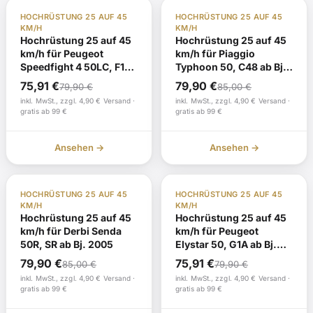
-5% Heute
Auf Lager
TÜV Gutachten §19
Auf Lager
HOCHRÜSTUNG 25 AUF 45
HOCHRÜSTUNG 25 AUF 45
TÜV Gutachten §19
KM/H
KM/H
Hochrüstung 25 auf 45
Hochrüstung 25 auf 45
km/h für Peugeot
km/h für Piaggio
Speedfight 4 50LC, F1
Typhoon 50, C48 ab Bj.
ab Bj. 2015
2009
Ursprünglicher
Aktueller
75,91
€
79,90
€
79,90
€
85,00
€
Preis
Preis
inkl. MwSt., zzgl. 4,90 € Versand ·
inkl. MwSt., zzgl. 4,90 € Versand ·
gratis ab 99 €
gratis ab 99 €
war:
ist:
85,00 €
79,90 €.
Ansehen →
Ansehen →
TÜV Gutachten §19
Auf Lager
-5% Heute
Auf Lager
HOCHRÜSTUNG 25 AUF 45
HOCHRÜSTUNG 25 AUF 45
TÜV Gutachten §19
KM/H
KM/H
Hochrüstung 25 auf 45
Hochrüstung 25 auf 45
km/h für Derbi Senda
km/h für Peugeot
50R, SR ab Bj. 2005
Elystar 50, G1A ab Bj.
2009
Ursprünglicher
Aktueller
79,90
€
75,91
€
85,00
€
79,90
€
Preis
Preis
inkl. MwSt., zzgl. 4,90 € Versand ·
inkl. MwSt., zzgl. 4,90 € Versand ·
gratis ab 99 €
gratis ab 99 €
war:
ist:
85,00 €
79,90 €.