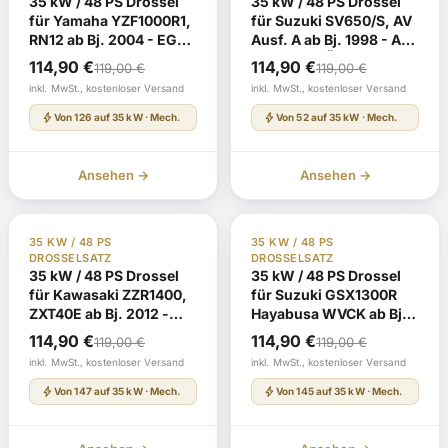
35 kW / 48 PS Drossel
35 kW / 48 PS Drossel
für Yamaha YZF1000R1,
für Suzuki SV650/S, AV
RN12 ab Bj. 2004 - EG-
Ausf. A ab Bj. 1998 - ABE
BE e13*92/61*0084*
K329 mit TÜV-
Ursprünglicher
Aktueller
Ursprünglicher
Aktueller
114,90
€
114,90
€
119,00
€
119,00
€
mit TÜV-Gutachten
Gutachten
Preis
Preis
Preis
Preis
inkl. MwSt., kostenloser Versand
inkl. MwSt., kostenloser Versand
war:
ist:
war:
ist:
bolt
bolt
Von 126 auf 35 kW · Mech.
Von 52 auf 35 kW · Mech.
119,00 €
114,90 €.
119,00 €
114,90 €.
Ansehen →
Ansehen →
TÜV Gutachten §19
Auf Lager
TÜV Gutachten §19
Auf Lager
35 KW / 48 PS
35 KW / 48 PS
DROSSELSATZ
DROSSELSATZ
35 kW / 48 PS Drossel
35 kW / 48 PS Drossel
für Kawasaki ZZR1400,
für Suzuki GSX1300R
ZXT40E ab Bj. 2012 -
Hayabusa WVCK ab Bj.
EG-BE
2008 - EG-BE
Ursprünglicher
Aktueller
Ursprünglicher
Aktueller
114,90
€
114,90
€
119,00
€
119,00
€
e4*2002/24*2810* mit
e4*2002/24*1618* mit
Preis
Preis
Preis
Preis
inkl. MwSt., kostenloser Versand
inkl. MwSt., kostenloser Versand
TÜV-Gutachten
TÜV-Gutachten
war:
ist:
war:
ist:
bolt
bolt
Von 147 auf 35 kW · Mech.
Von 145 auf 35 kW · Mech.
119,00 €
114,90 €.
119,00 €
114,90 €.