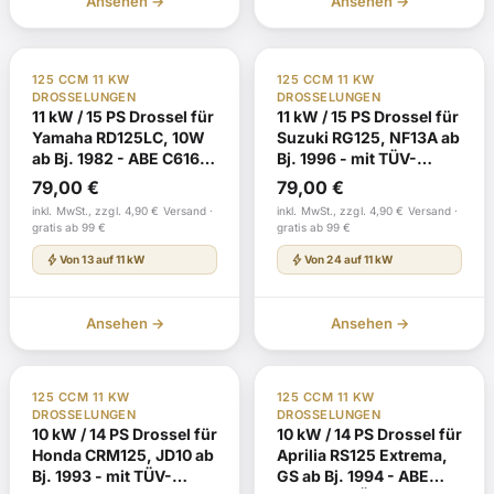
Ansehen →
Ansehen →
TÜV Gutachten §19
Nachbestellung
TÜV Gutachten §19
Nachbestellung
125 CCM 11 KW
125 CCM 11 KW
DROSSELUNGEN
DROSSELUNGEN
11 kW / 15 PS Drossel für
11 kW / 15 PS Drossel für
Yamaha RD125LC, 10W
Suzuki RG125, NF13A ab
ab Bj. 1982 - ABE C616
Bj. 1996 - mit TÜV-
mit TÜV-Gutachten
Gutachten
79,00
€
79,00
€
inkl. MwSt., zzgl. 4,90 € Versand ·
inkl. MwSt., zzgl. 4,90 € Versand ·
gratis ab 99 €
gratis ab 99 €
bolt
bolt
Von 13 auf 11 kW
Von 24 auf 11 kW
Ansehen →
Ansehen →
TÜV Gutachten §19
Nachbestellung
TÜV Gutachten §19
Nachbestellung
125 CCM 11 KW
125 CCM 11 KW
DROSSELUNGEN
DROSSELUNGEN
10 kW / 14 PS Drossel für
10 kW / 14 PS Drossel für
Honda CRM125, JD10 ab
Aprilia RS125 Extrema,
Bj. 1993 - mit TÜV-
GS ab Bj. 1994 - ABE