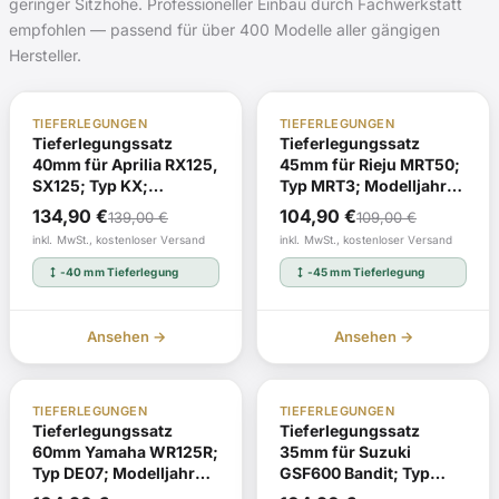
geringer Sitzhöhe. Professioneller Einbau durch Fachwerkstatt
empfohlen — passend für über 400 Modelle aller gängigen
Hersteller.
ABE
Auf Lager
ABE
Auf Lager
TIEFERLEGUNGEN
TIEFERLEGUNGEN
Tieferlegungssatz
Tieferlegungssatz
40mm für Aprilia RX125,
45mm für Rieju MRT50;
SX125; Typ KX;
Typ MRT3; Modelljahr
Modelljahr 2018 EG-BE
2018 EG-BE
Ursprünglicher
Aktueller
Ursprünglicher
Aktueller
134,90
€
104,90
€
139,00
€
109,00
€
e11*168/2013*00295*
e11*168/2013*00277*
Preis
Preis
Preis
Preis
inkl. MwSt., kostenloser Versand
inkl. MwSt., kostenloser Versand
mit ABE
mit ABE
war:
ist:
war:
ist:
height
height
-40 mm Tieferlegung
-45 mm Tieferlegung
139,00 €
134,90 €.
109,00 €
104,90 €.
Ansehen →
Ansehen →
ABE
Auf Lager
ABE
Auf Lager
TIEFERLEGUNGEN
TIEFERLEGUNGEN
Tieferlegungssatz
Tieferlegungssatz
60mm Yamaha WR125R;
35mm für Suzuki
Typ DE07; Modelljahr
GSF600 Bandit; Typ
2009 EG-BE
GN77B; ab Modelljahr