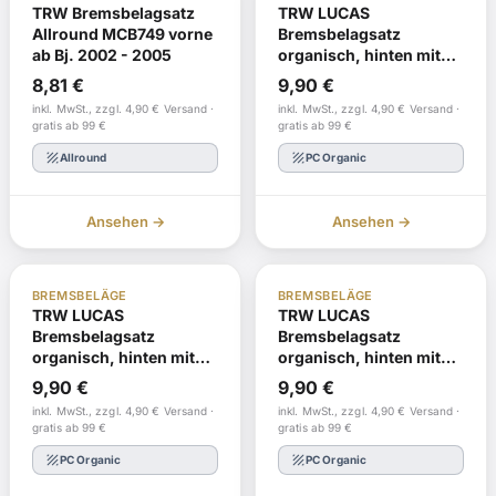
TRW Bremsbelagsatz
TRW LUCAS
Allround MCB749 vorne
Bremsbelagsatz
ab Bj. 2002 - 2005
organisch, hinten mit
ABE ab Bj. 2002 - 2008
8,81
€
9,90
€
inkl. MwSt., zzgl. 4,90 € Versand ·
inkl. MwSt., zzgl. 4,90 € Versand ·
gratis ab 99 €
gratis ab 99 €
texture
texture
Allround
PC Organic
Ansehen →
Ansehen →
ABE
Auf Lager
ABE
Auf Lager
BREMSBELÄGE
BREMSBELÄGE
TRW LUCAS
TRW LUCAS
Bremsbelagsatz
Bremsbelagsatz
organisch, hinten mit
organisch, hinten mit
ABE ab Bj. 1993 - 1999
ABE ab Bj. 1994 - 2003
9,90
€
9,90
€
inkl. MwSt., zzgl. 4,90 € Versand ·
inkl. MwSt., zzgl. 4,90 € Versand ·
gratis ab 99 €
gratis ab 99 €
texture
texture
PC Organic
PC Organic