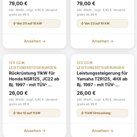
Gutachten
G796 mit TÜV-
79,00
€
79,00
€
Gutachten
inkl. MwSt., zzgl. 4,90 € Versand ·
inkl. MwSt., zzgl. 4,90 € Versand ·
gratis ab 99 €
gratis ab 99 €
bolt
bolt
Von 20 auf 10 kW
Von 23 auf 10 kW
Ansehen →
Ansehen →
Auf Lager
Auf Lager
125 CCM
125 CCM
LEISTUNGSSTEIGERUNGEN
LEISTUNGSSTEIGERUNGEN
Rückrüstung 11kW für
Leistungssteigerung für
Honda NSR125, JC22 ab
Yamaha TZR125, 4HX ab
Bj. 1997 - mit TÜV-
Bj. 1997 - mit TÜV-
Gutachten
Gutachten
26,00
€
26,00
€
inkl. MwSt., zzgl. 4,90 € Versand ·
inkl. MwSt., zzgl. 4,90 € Versand ·
gratis ab 99 €
gratis ab 99 €
bolt
bolt
Von 10 auf 11 kW
11 kW Drosselung
Ansehen →
Ansehen →